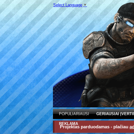
Select Language
▼
POPULIARIAUSI
GERIAUSIAI ĮVERTI
REKLAMA
Projektas parduodamas - plačiau
a