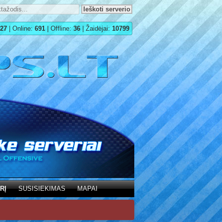
27
| Online:
691
| Offline:
36
| Žaidėjai:
10799
RĮ
SUSISIEKIMAS
MAPAI