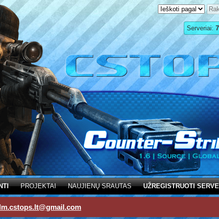
Serveriai:
7
NTI
PROJEKTAI
NAUJIENŲ SRAUTAS
UŽREGISTRUOTI SERVE
dm.cstops.lt@gmail.com