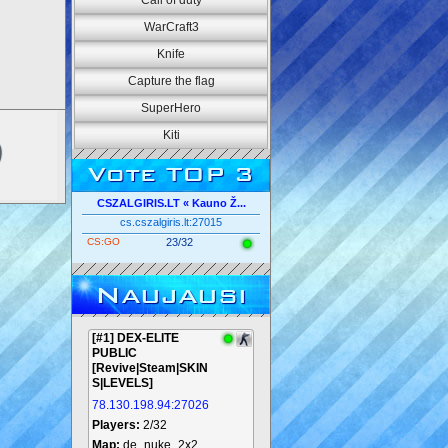
Call of duty
WarCraft3
Knife
Capture the flag
SuperHero
Kiti
Vote TOP 3
CSZALGIRIS.LT « Kauno Ž...
cs.cszalgiris.lt:27015
CS:GO
23/32
Naujausi