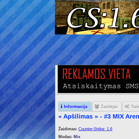
Informacija
Žaidėjai
Tai
« Apšilimas » - #3 MIX Ar
Žaidimas:
Counter-Strike: 1.6
Modas:
Mix