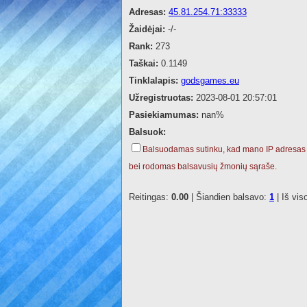
Adresas:
45.81.254.71:33333
Žaidėjai:
-/-
Rank:
273
Taškai:
0.1149
Tinklalapis:
godsgames.eu
Užregistruotas:
2023-08-01 20:57:01
Pasiekiamumas:
nan%
Balsuok:
Balsuodamas sutinku, kad mano IP adresas
bei rodomas balsavusių žmonių sąraše.
Reitingas:
0.00
| Šiandien balsavo:
1
| Iš vis