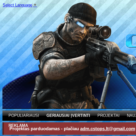
Select Language
▼
POPULIARIAUSI
GERIAUSIAI ĮVERTINTI
PROJEKTAI
NAU
REKLAMA
Projektas parduodamas - plačiau
adm.cstops.lt@gmail.com