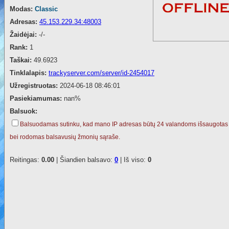
Modas:
Classic
Adresas:
45.153.229.34:48003
Žaidėjai:
-/-
Rank:
1
Taškai:
49.6923
Tinklalapis:
trackyserver.com/server/id-2454017
Užregistruotas:
2024-06-18 08:46:01
Pasiekiamumas:
nan%
Balsuok:
Balsuodamas sutinku, kad mano IP adresas būtų 24 valandoms išsaugotas
bei rodomas balsavusių žmonių sąraše.
Reitingas:
0.00
| Šiandien balsavo:
0
| Iš viso:
0