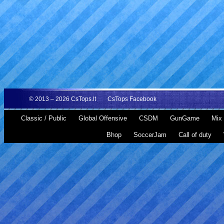
© 2013 – 2026
CsTops.lt
CsTops Facebook
Classic / Public
Global Offensive
CSDM
GunGame
Mix 
Bhop
SoccerJam
Call of duty