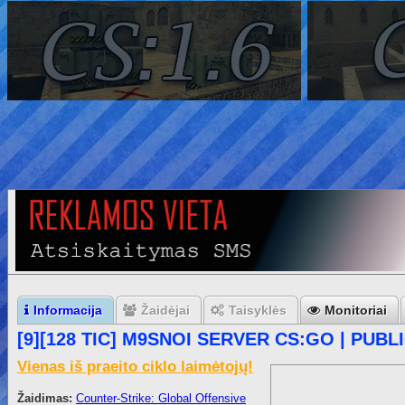
Informacija
Žaidėjai
Taisyklės
Monitoriai
[9][128 TIC] M9SNOI SERVER CS:GO | PUBLIC 
Vienas iš praeito ciklo laimėtojų!
Žaidimas:
Counter-Strike: Global Offensive