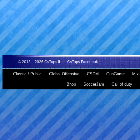
© 2013 – 2026
CsTops.lt
CsTops Facebook
Classic / Public
Global Offensive
CSDM
GunGame
Mix 
Bhop
SoccerJam
Call of duty