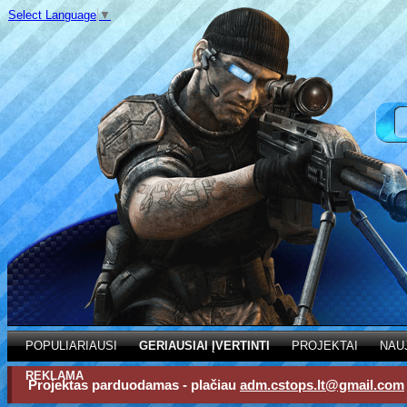
Select Language
▼
POPULIARIAUSI
GERIAUSIAI ĮVERTINTI
PROJEKTAI
NAU
REKLAMA
Projektas parduodamas - plačiau
adm.cstops.lt@gmail.com