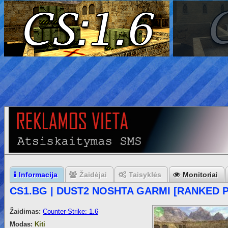
Informacija
Žaidėjai
Taisyklės
Monitoriai
CS1.BG | DUST2 NOSHTA GARMI [RANKED P
Žaidimas:
Counter-Strike: 1.6
Modas:
Kiti