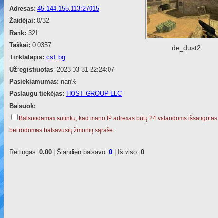
Adresas:
45.144.155.113:27015
Žaidėjai:
0/32
Rank:
321
Taškai:
0.0357
de_dust2
Tinklalapis:
cs1.bg
Užregistruotas:
2023-03-31 22:24:07
Pasiekiamumas:
nan%
Paslaugų tiekėjas:
HOST GROUP LLC
Balsuok:
Balsuodamas sutinku, kad mano IP adresas būtų 24 valandoms išsaugotas
bei rodomas balsavusių žmonių sąraše.
Reitingas:
0.00
| Šiandien balsavo:
0
| Iš viso:
0