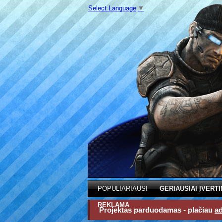
Select Language
▼
POPULIARIAUSI
GERIAUSIAI ĮVERTI
REKLAMA
Projektas parduodamas - plačiau
a