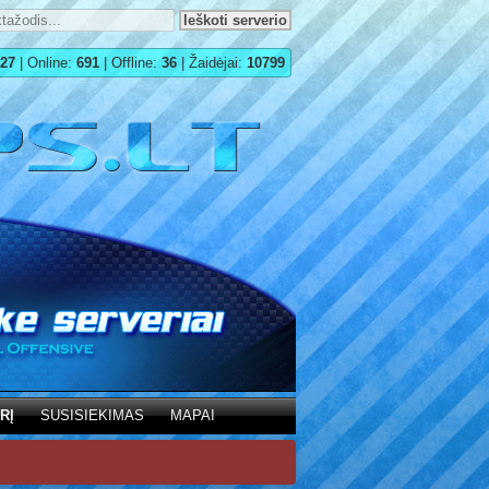
27
| Online:
691
| Offline:
36
| Žaidėjai:
10799
RĮ
SUSISIEKIMAS
MAPAI