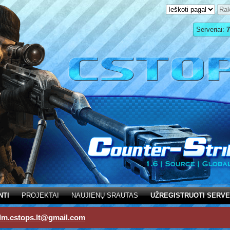
Serveriai:
7
NTI
PROJEKTAI
NAUJIENŲ SRAUTAS
UŽREGISTRUOTI SERVE
dm.cstops.lt@gmail.com