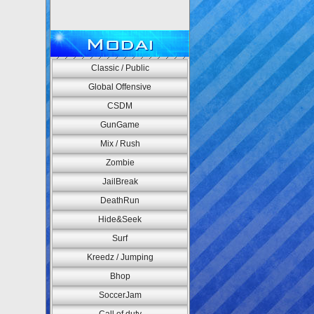
Modai
Classic / Public
Global Offensive
CSDM
GunGame
Mix / Rush
Zombie
JailBreak
DeathRun
Hide&Seek
Surf
Kreedz / Jumping
Bhop
SoccerJam