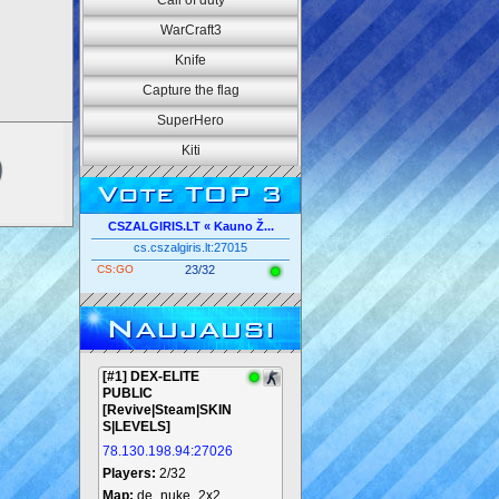
Call of duty
WarCraft3
Knife
Capture the flag
SuperHero
Kiti
Vote TOP 3
CSZALGIRIS.LT « Kauno Ž...
cs.cszalgiris.lt:27015
CS:GO
23/32
Naujausi