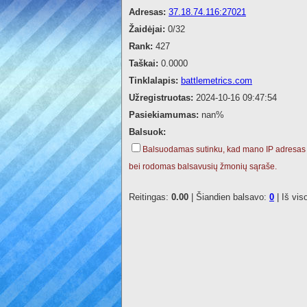
Adresas:
37.18.74.116:27021
Žaidėjai:
0/32
Rank:
427
Taškai:
0.0000
Tinklalapis:
battlemetrics.com
Užregistruotas:
2024-10-16 09:47:54
Pasiekiamumas:
nan%
Balsuok:
Balsuodamas sutinku, kad mano IP adresas
bei rodomas balsavusių žmonių sąraše.
Reitingas:
0.00
| Šiandien balsavo:
0
| Iš vis