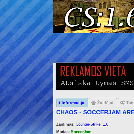
Informacija
Žaidėjai
Tai
CHAOS - SOCCERJAM AR
Žaidimas:
Counter-Strike: 1.6
Modas:
SoccerJam