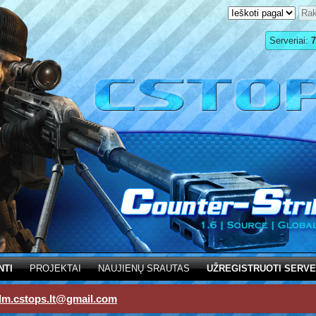
Serveriai:
7
NTI
PROJEKTAI
NAUJIENŲ SRAUTAS
UŽREGISTRUOTI SERVE
dm.cstops.lt@gmail.com