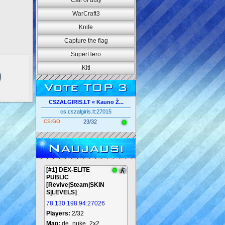
Call of duty
WarCraft3
Knife
Capture the flag
SuperHero
Kiti
Vote TOP 3
CSZALGIRIS.LT « Kauno Ž...
cs.cszalgiris.lt:27015
CS:GO
23/32
Naujausi