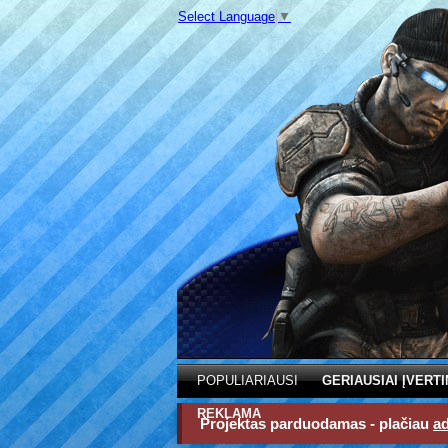
Select Language
▼
POPULIARIAUSI
GERIAUSIAI ĮVERTI
REKLAMA
Projektas parduodamas - plačiau
a