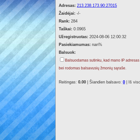
Adresas:
213.238.173.90:27015
Žaidėjai:
-/-
Rank:
284
Taškai:
0.0965
Užregistruotas:
2024-08-06 12:00:32
Pasiekiamumas:
nan%
Balsuok:
Balsuodamas sutinku, kad mano IP adresas
bei rodomas balsavusių žmonių sąraše.
Reitingas:
0.00
| Šiandien balsavo:
0
| Iš vis