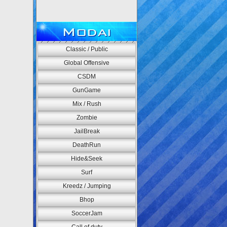
Modai
Classic / Public
Global Offensive
CSDM
GunGame
Mix / Rush
Zombie
JailBreak
DeathRun
Hide&Seek
Surf
Kreedz / Jumping
Bhop
SoccerJam