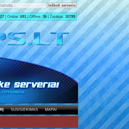
27
| Online:
691
| Offline:
36
| Žaidėjai:
10799
RĮ
SUSISIEKIMAS
MAPAI