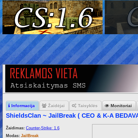
Informacija
Žaidėjai
Taisyklės
Monitoriai
ShieldsClan ~ JailBreak ( CEO & K-A BEDA
Žaidimas:
Counter-Strike: 1.6
Modas:
JailBreak