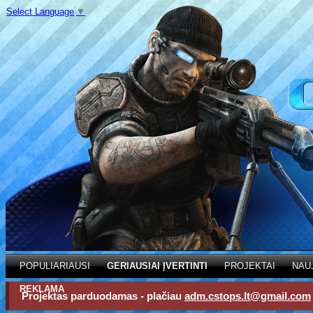
Select Language
▼
POPULIARIAUSI
GERIAUSIAI ĮVERTINTI
PROJEKTAI
NAU
REKLAMA
Projektas parduodamas - plačiau
adm.cstops.lt@gmail.com