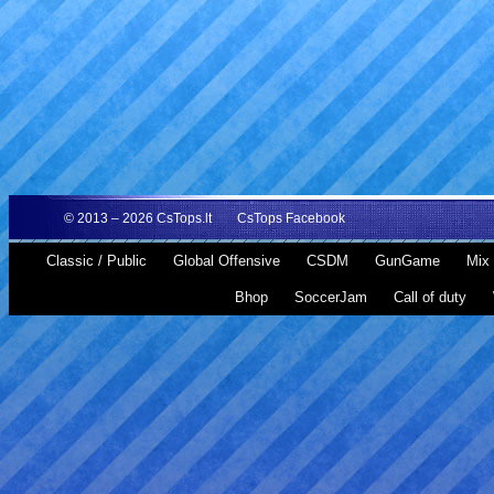
© 2013 – 2026
CsTops.lt
CsTops Facebook
Classic / Public
Global Offensive
CSDM
GunGame
Mix 
Bhop
SoccerJam
Call of duty