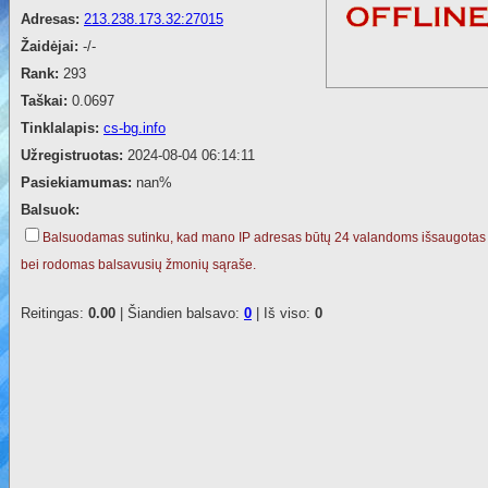
Adresas:
213.238.173.32:27015
Žaidėjai:
-/-
Rank:
293
Taškai:
0.0697
Tinklalapis:
cs-bg.info
Užregistruotas:
2024-08-04 06:14:11
Pasiekiamumas:
nan%
Balsuok:
Balsuodamas sutinku, kad mano IP adresas būtų 24 valandoms išsaugotas
bei rodomas balsavusių žmonių sąraše.
Reitingas:
0.00
| Šiandien balsavo:
0
| Iš viso:
0