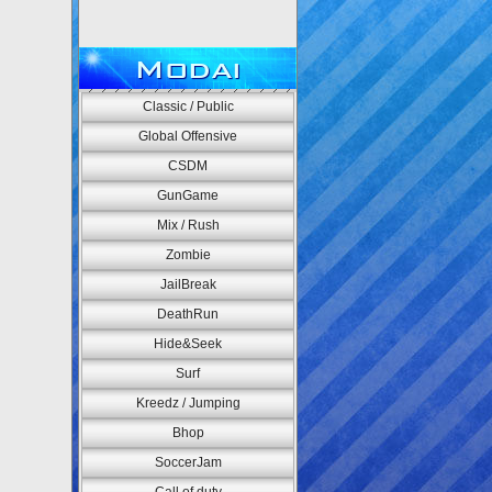
Modai
Classic / Public
Global Offensive
CSDM
GunGame
Mix / Rush
Zombie
JailBreak
DeathRun
Hide&Seek
Surf
Kreedz / Jumping
Bhop
SoccerJam