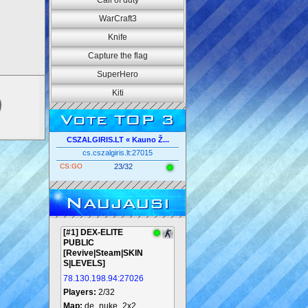
Call of duty
WarCraft3
Knife
Capture the flag
SuperHero
Kiti
Vote TOP 3
CSZALGIRIS.LT « Kauno Ž...
cs.cszalgiris.lt:27015
CS:GO
23/32
Naujausi