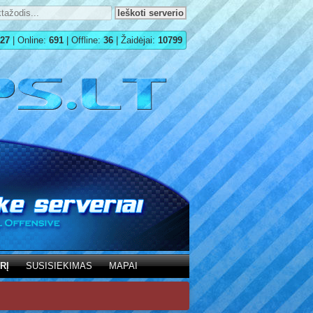
27
| Online:
691
| Offline:
36
| Žaidėjai:
10799
RĮ
SUSISIEKIMAS
MAPAI