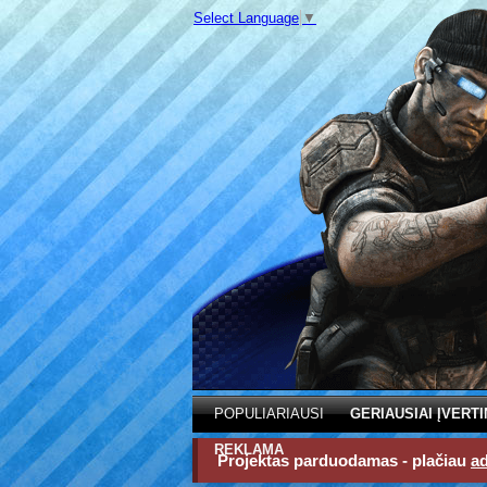
Select Language
▼
POPULIARIAUSI
GERIAUSIAI ĮVERTI
REKLAMA
Projektas parduodamas - plačiau
a