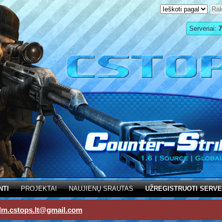
Serveriai:
7
NTI
PROJEKTAI
NAUJIENŲ SRAUTAS
UŽREGISTRUOTI SERVE
dm.cstops.lt@gmail.com