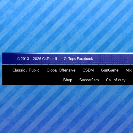
© 2013 – 2026
CsTops.lt
CsTops Facebook
Classic / Public
Global Offensive
CSDM
GunGame
Mix 
Bhop
SoccerJam
Call of duty