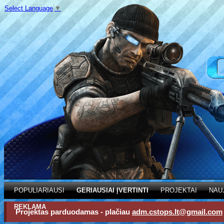
Select Language
▼
POPULIARIAUSI
GERIAUSIAI ĮVERTINTI
PROJEKTAI
NAU
REKLAMA
Projektas parduodamas - plačiau
adm.cstops.lt@gmail.com