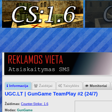
Informacija
Žaidėjai
Taisyklės
Monitoriai
UGC.LT | GunGame TeamPlay #2 (24/7)
Žaidimas:
Counter-Strike: 1.6
Modas:
GunGame