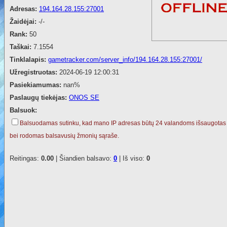
Adresas:
194.164.28.155:27001
Žaidėjai:
-/-
Rank:
50
Taškai:
7.1554
Tinklalapis:
gametracker.com/server_info/194.164.28.155:27001/
Užregistruotas:
2024-06-19 12:00:31
Pasiekiamumas:
nan%
Paslaugų tiekėjas:
ONOS SE
Balsuok:
Balsuodamas sutinku, kad mano IP adresas būtų 24 valandoms išsaugotas
bei rodomas balsavusių žmonių sąraše.
Reitingas:
0.00
| Šiandien balsavo:
0
| Iš viso:
0