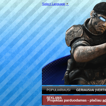
Select Language
▼
POPULIARIAUSI
GERIAUSIAI ĮVERTI
REKLAMA
Projektas parduodamas - plačiau
a