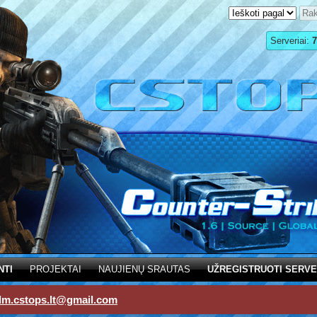
Serveriai:
7
NTI
PROJEKTAI
NAUJIENŲ SRAUTAS
UŽREGISTRUOTI SERVE
dm.cstops.lt@gmail.com