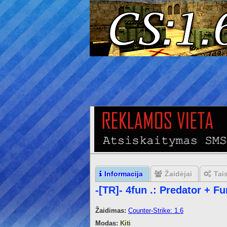
Informacija
Žaidėjai
Tai
-[TR]- 4fun .: Predator + F
Žaidimas:
Counter-Strike: 1.6
Modas:
Kiti