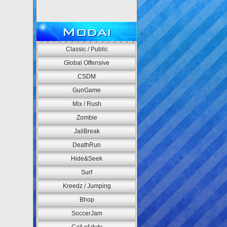
Modai
Classic / Public
Global Offensive
CSDM
GunGame
Mix / Rush
Zombie
JailBreak
DeathRun
Hide&Seek
Surf
Kreedz / Jumping
Bhop
SoccerJam