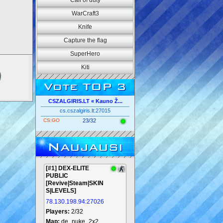
Call of duty
WarCraft3
Knife
Capture the flag
SuperHero
Kiti
Vote TOP 3
CSZALGIRIS.LT « Kauno Ž...
cs.cszalgiris.lt:27015
CS:GO
23/32
Naujausi