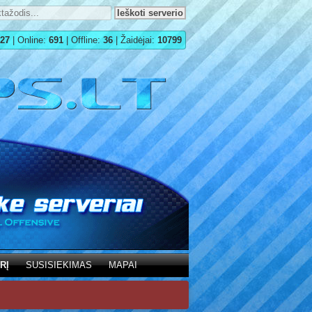
27
| Online:
691
| Offline:
36
| Žaidėjai:
10799
RĮ
SUSISIEKIMAS
MAPAI