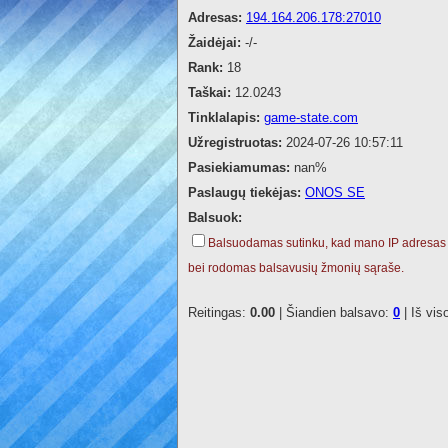
Adresas:
194.164.206.178:27010
Žaidėjai:
-/-
Rank:
18
Taškai:
12.0243
Tinklalapis:
game-state.com
Užregistruotas:
2024-07-26 10:57:11
Pasiekiamumas:
nan%
Paslaugų tiekėjas:
ONOS SE
Balsuok:
Balsuodamas sutinku, kad mano IP adresas
bei rodomas balsavusių žmonių sąraše.
Reitingas:
0.00
| Šiandien balsavo:
0
| Iš vis