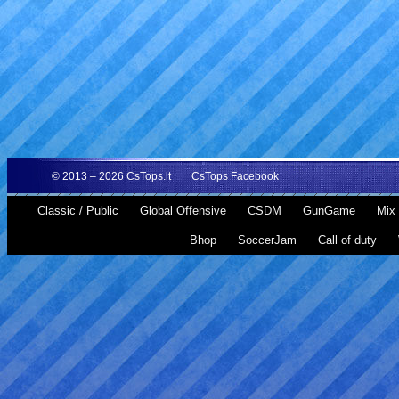
© 2013 – 2026
CsTops.lt
CsTops Facebook
Classic / Public
Global Offensive
CSDM
GunGame
Mix 
Bhop
SoccerJam
Call of duty