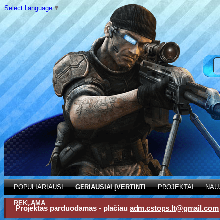
Select Language
▼
POPULIARIAUSI
GERIAUSIAI ĮVERTINTI
PROJEKTAI
NAU
REKLAMA
Projektas parduodamas - plačiau
adm.cstops.lt@gmail.com