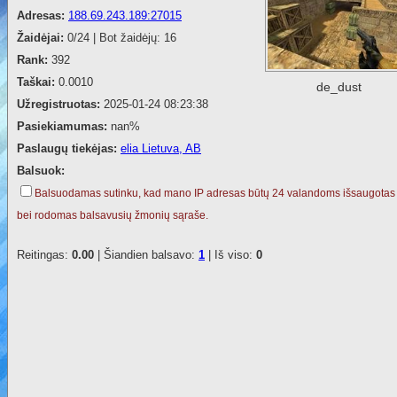
Adresas:
188.69.243.189:27015
Žaidėjai:
0/24 | Bot žaidėjų: 16
Rank:
392
Taškai:
0.0010
de_dust
Užregistruotas:
2025-01-24 08:23:38
Pasiekiamumas:
nan%
Paslaugų tiekėjas:
elia Lietuva, AB
Balsuok:
Balsuodamas sutinku, kad mano IP adresas būtų 24 valandoms išsaugotas
bei rodomas balsavusių žmonių sąraše.
Reitingas:
0.00
| Šiandien balsavo:
1
| Iš viso:
0