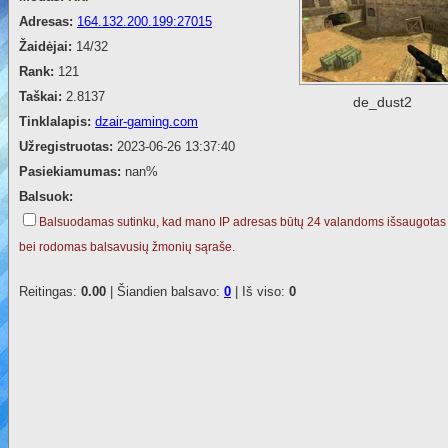
Adresas:
164.132.200.199:27015
Žaidėjai:
14/32
Rank:
121
Taškai:
2.8137
de_dust2
Tinklalapis:
dzair-gaming.com
Užregistruotas:
2023-06-26 13:37:40
Pasiekiamumas:
nan%
Balsuok:
Balsuodamas sutinku, kad mano IP adresas būtų 24 valandoms išsaugotas
bei rodomas balsavusių žmonių sąraše.
Reitingas:
0.00
| Šiandien balsavo:
0
| Iš viso:
0