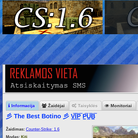
Informacija
Žaidėjai
Taisyklės
Monitoriai
彡 The Best Botino 彡 V͇̿I͇̿P͇̿ P͇̿U͇̿B͇̿
Žaidimas:
Counter-Strike: 1.6
Modas:
Kiti