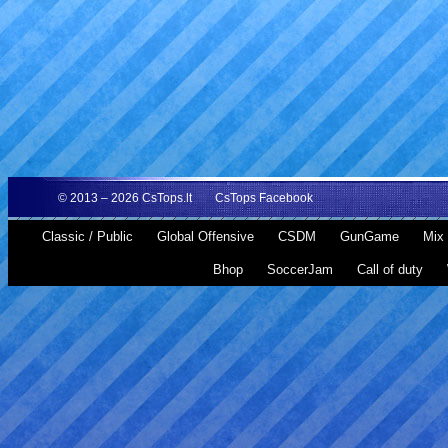
© 2013 – 2026
CsTops.lt
CsTops Facebook
Classic / Public
Global Offensive
CSDM
GunGame
Mix 
Bhop
SoccerJam
Call of duty