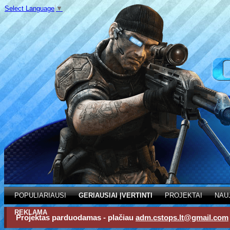
Select Language
▼
POPULIARIAUSI
GERIAUSIAI ĮVERTINTI
PROJEKTAI
NAU
REKLAMA
Projektas parduodamas - plačiau
adm.cstops.lt@gmail.com