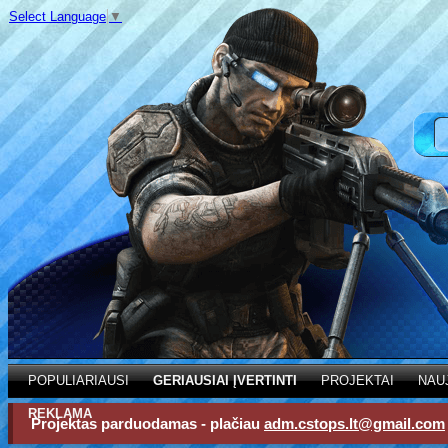
Select Language
▼
POPULIARIAUSI
GERIAUSIAI ĮVERTINTI
PROJEKTAI
NAU
REKLAMA
Projektas parduodamas - plačiau
adm.cstops.lt@gmail.com