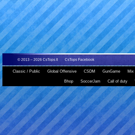
© 2013 – 2026
CsTops.lt
CsTops Facebook
Classic / Public
Global Offensive
CSDM
GunGame
Mix 
Bhop
SoccerJam
Call of duty