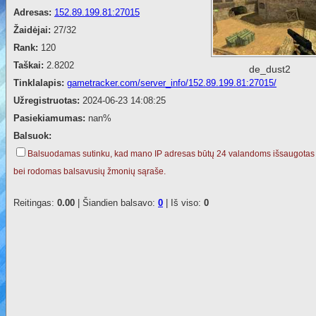
Adresas:
152.89.199.81:27015
Žaidėjai:
27/32
Rank:
120
Taškai:
2.8202
de_dust2
Tinklalapis:
gametracker.com/server_info/152.89.199.81:27015/
Užregistruotas:
2024-06-23 14:08:25
Pasiekiamumas:
nan%
Balsuok:
Balsuodamas sutinku, kad mano IP adresas būtų 24 valandoms išsaugotas
bei rodomas balsavusių žmonių sąraše.
Reitingas:
0.00
| Šiandien balsavo:
0
| Iš viso:
0