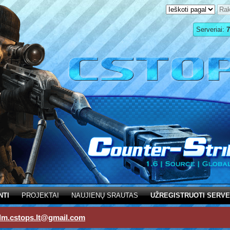
Serveriai:
7
NTI
PROJEKTAI
NAUJIENŲ SRAUTAS
UŽREGISTRUOTI SERVE
dm.cstops.lt@gmail.com