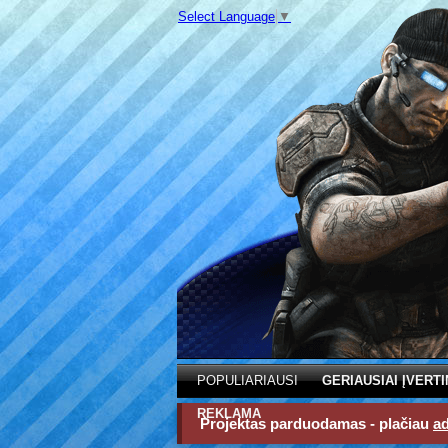
Select Language
▼
POPULIARIAUSI
GERIAUSIAI ĮVERTI
REKLAMA
Projektas parduodamas - plačiau
a