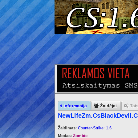
Informacija
Žaidėjai
Tai
NewLifeZm.CsBlackDevil.C
Žaidimas:
Counter-Strike: 1.6
Modas:
Zombie