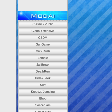
Modai
Classic / Public
Global Offensive
CSDM
GunGame
Mix / Rush
Zombie
JailBreak
DeathRun
Hide&Seek
Surf
Kreedz / Jumping
Bhop
SoccerJam