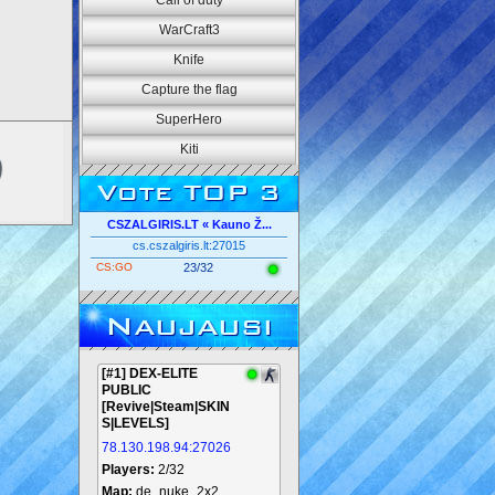
Call of duty
WarCraft3
Knife
Capture the flag
SuperHero
Kiti
Vote TOP 3
CSZALGIRIS.LT « Kauno Ž...
cs.cszalgiris.lt:27015
CS:GO
23/32
Naujausi