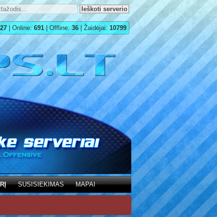
27
| Online:
691
| Offline:
36
| Žaidėjai:
10799
RĮ
SUSISIEKIMAS
MAPAI