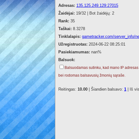
Adresas:
135.125.249.129:27015
Žaidėjai:
19/32 | Bot žaidėjų: 2
Rank:
35
Taškai:
8.3278
Tinklalapis:
gametracker.com/server_info/ne
Užregistruotas:
2024-06-22 08:25:01
Pasiekiamumas:
nan%
Balsuok:
Balsuodamas sutinku, kad mano IP adresas
bei rodomas balsavusių žmonių sąraše.
Reitingas:
10.00
| Šiandien balsavo:
1
| Iš vi