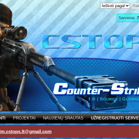
Serveriai:
7
NTI
PROJEKTAI
NAUJIENŲ SRAUTAS
UŽREGISTRUOTI SERVE
dm.cstops.lt@gmail.com