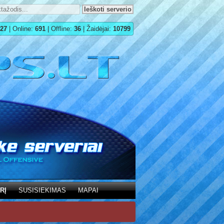
27
| Online:
691
| Offline:
36
| Žaidėjai:
10799
RĮ
SUSISIEKIMAS
MAPAI