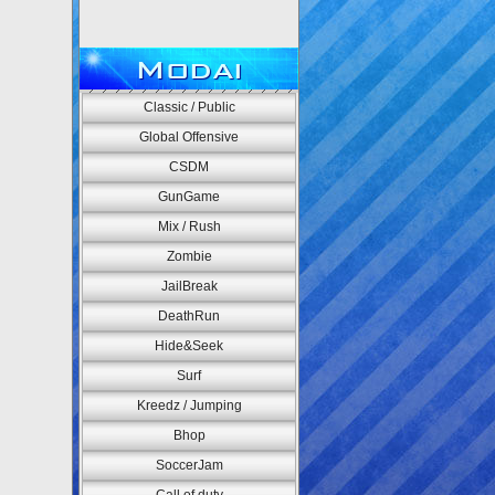
Modai
Classic / Public
Global Offensive
CSDM
GunGame
Mix / Rush
Zombie
JailBreak
DeathRun
Hide&Seek
Surf
Kreedz / Jumping
Bhop
SoccerJam