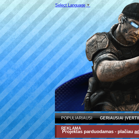
Select Language
▼
POPULIARIAUSI
GERIAUSIAI ĮVERTI
REKLAMA
Projektas parduodamas - plačiau
a