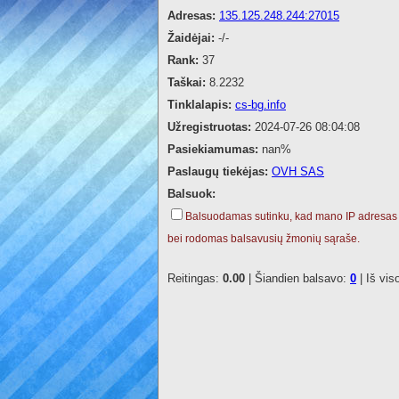
Adresas:
135.125.248.244:27015
Žaidėjai:
-/-
Rank:
37
Taškai:
8.2232
Tinklalapis:
cs-bg.info
Užregistruotas:
2024-07-26 08:04:08
Pasiekiamumas:
nan%
Paslaugų tiekėjas:
OVH SAS
Balsuok:
Balsuodamas sutinku, kad mano IP adresas
bei rodomas balsavusių žmonių sąraše.
Reitingas:
0.00
| Šiandien balsavo:
0
| Iš vis