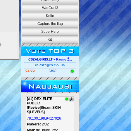
Call of duty
WarCraft3
Knife
Capture the flag
SuperHero
Kiti
Vote TOP 3
CSZALGIRIS.LT « Kauno Ž...
cs.cszalgiris.lt:27015
CS:GO
23/32
Naujausi