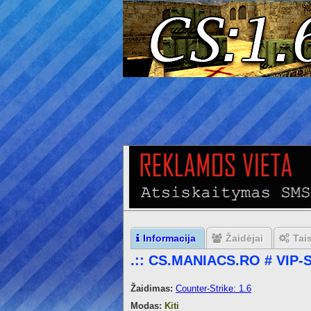
Informacija
Žaidėjai
Tai
.:: CS.MANIACS.RO # VIP-
Žaidimas:
Counter-Strike: 1.6
Modas:
Kiti