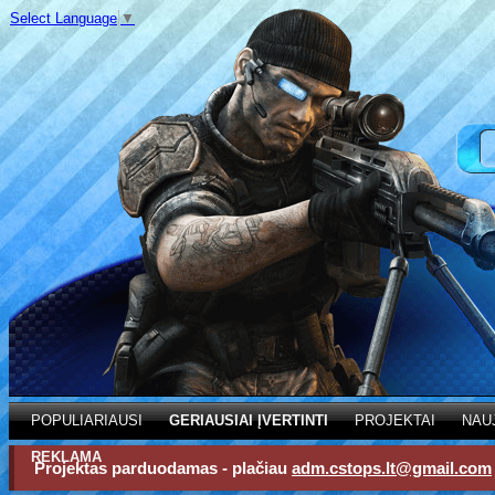
Select Language
▼
POPULIARIAUSI
GERIAUSIAI ĮVERTINTI
PROJEKTAI
NAU
REKLAMA
Projektas parduodamas - plačiau
adm.cstops.lt@gmail.com