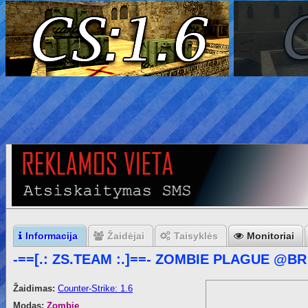
Informacija
Žaidėjai
Taisyklės
Monitoriai
-==[.: ZS.TEAM :.]==- ZOMBIE PLAGUE @BR
Žaidimas:
Counter-Strike: 1.6
Modas:
Zombie