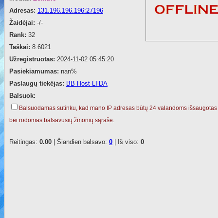
Adresas:
131.196.196.196:27196
Žaidėjai:
-/-
Rank:
32
Taškai:
8.6021
Užregistruotas:
2024-11-02 05:45:20
Pasiekiamumas:
nan%
Paslaugų tiekėjas:
BB Host LTDA
Balsuok:
Balsuodamas sutinku, kad mano IP adresas būtų 24 valandoms išsaugotas
bei rodomas balsavusių žmonių sąraše.
Reitingas:
0.00
| Šiandien balsavo:
0
| Iš viso:
0