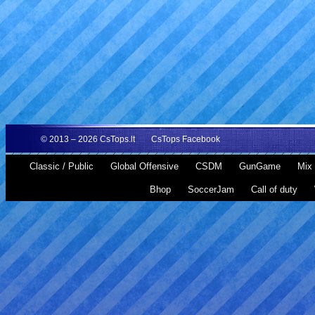
© 2013 – 2026
CsTops.lt
CsTops Facebook
Classic / Public
Global Offensive
CSDM
GunGame
Mix 
Bhop
SoccerJam
Call of duty