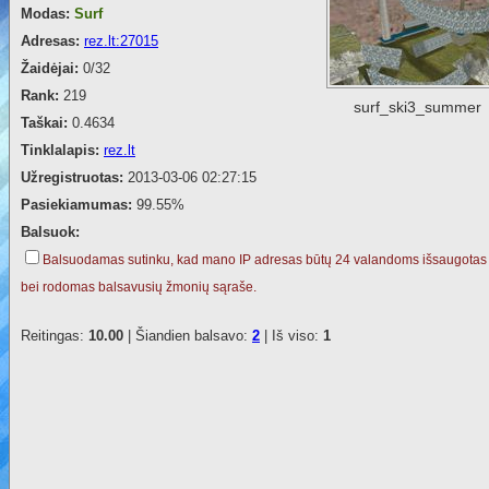
Modas:
Surf
Adresas:
rez.lt:27015
Žaidėjai:
0/32
Rank:
219
surf_ski3_summer
Taškai:
0.4634
Tinklalapis:
rez.lt
Užregistruotas:
2013-03-06 02:27:15
Pasiekiamumas:
99.55%
Balsuok:
Balsuodamas sutinku, kad mano IP adresas būtų 24 valandoms išsaugotas
bei rodomas balsavusių žmonių sąraše.
Reitingas:
10.00
| Šiandien balsavo:
2
| Iš viso:
1