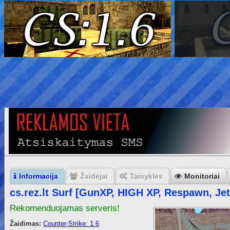
Informacija
Žaidėjai
Taisyklės
Monitoriai
cs.rez.lt Surf [GunXP, HIGH XP, Respawn, Je
Rekomenduojamas serveris!
Žaidimas:
Counter-Strike: 1.6