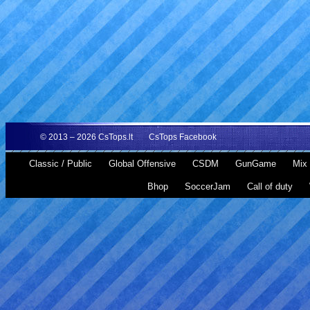
© 2013 – 2026
CsTops.lt
CsTops Facebook
Classic / Public
Global Offensive
CSDM
GunGame
Mix 
Bhop
SoccerJam
Call of duty