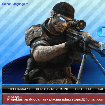
Select Language
▼
POPULIARIAUSI
GERIAUSIAI ĮVERTINTI
PROJEKTAI
NAU
REKLAMA
Projektas parduodamas - plačiau
adm.cstops.lt@gmail.com