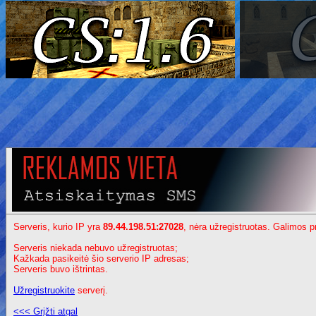
Serveris, kurio IP yra
89.44.198.51:27028
, nėra užregistruotas. Galimos p
Serveris niekada nebuvo užregistruotas;
Kažkada pasikeitė šio serverio IP adresas;
Serveris buvo ištrintas.
Užregistruokite
serverį.
<<< Grįžti atgal