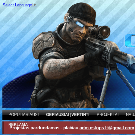
Select Language
▼
POPULIARIAUSI
GERIAUSIAI ĮVERTINTI
PROJEKTAI
NAU
REKLAMA
Projektas parduodamas - plačiau
adm.cstops.lt@gmail.com