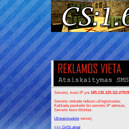
Serveris, kurio IP yra
185.132.125.111:27019
Serveris niekada nebuvo užregistruotas;
Kažkada pasikeitė šio serverio IP adresas;
Serveris buvo ištrintas.
Užregistruokite
serverį.
<<< Grįžti atgal