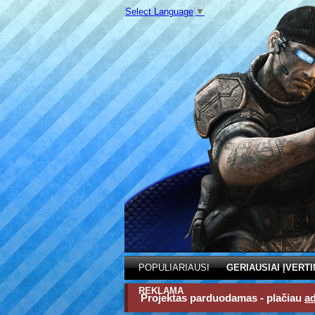
Select Language
▼
POPULIARIAUSI
GERIAUSIAI ĮVERTI
REKLAMA
Projektas parduodamas - plačiau
a