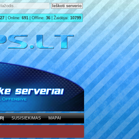
27
| Online:
691
| Offline:
36
| Žaidėjai:
10799
RĮ
SUSISIEKIMAS
MAPAI