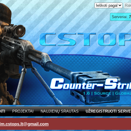
Serveriai:
7
NTI
PROJEKTAI
NAUJIENŲ SRAUTAS
UŽREGISTRUOTI SERVE
dm.cstops.lt@gmail.com