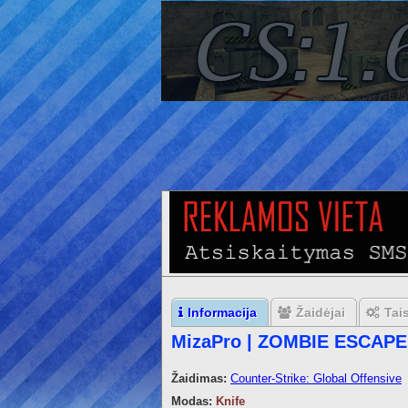
Informacija
Žaidėjai
Tai
MizaPro | ZOMBIE ESCAPE 
Žaidimas:
Counter-Strike: Global Offensive
Modas:
Knife