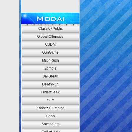
Modai
Classic / Public
Global Offensive
CSDM
GunGame
Mix / Rush
Zombie
JailBreak
DeathRun
Hide&Seek
Surf
Kreedz / Jumping
Bhop
SoccerJam