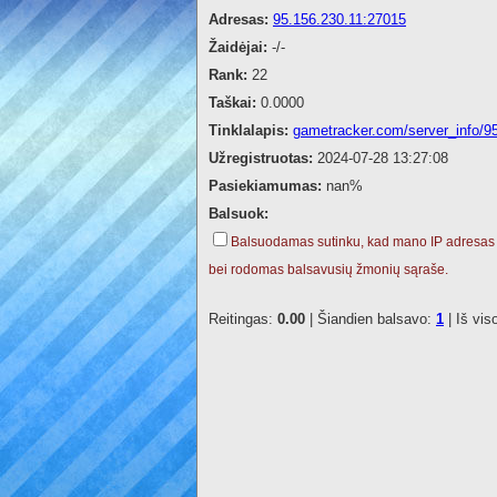
Adresas:
95.156.230.11:27015
Žaidėjai:
-/-
Rank:
22
Taškai:
0.0000
Tinklalapis:
gametracker.com/server_info/9
Užregistruotas:
2024-07-28 13:27:08
Pasiekiamumas:
nan%
Balsuok:
Balsuodamas sutinku, kad mano IP adresas
bei rodomas balsavusių žmonių sąraše.
Reitingas:
0.00
| Šiandien balsavo:
1
| Iš vis