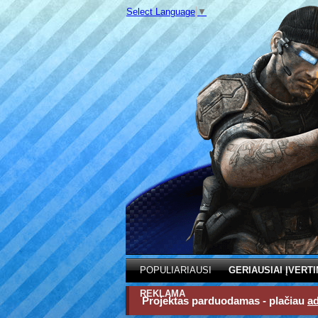
Select Language
▼
POPULIARIAUSI
GERIAUSIAI ĮVERTI
REKLAMA
Projektas parduodamas - plačiau
a