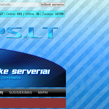
27
| Online:
691
| Offline:
36
| Žaidėjai:
10799
RĮ
SUSISIEKIMAS
MAPAI