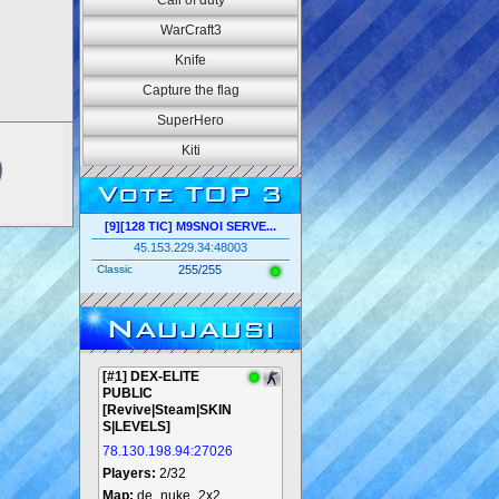
Call of duty
WarCraft3
Knife
Capture the flag
SuperHero
Kiti
Vote TOP 3
[9][128 TIC] M9SNOI SERVE...
45.153.229.34:48003
Classic
255/255
Naujausi