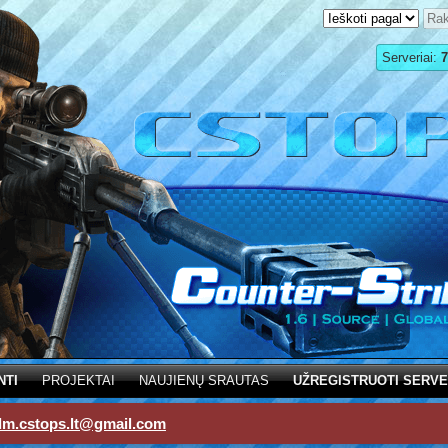
Serveriai:
7
NTI
PROJEKTAI
NAUJIENŲ SRAUTAS
UŽREGISTRUOTI SERVE
dm.cstops.lt@gmail.com