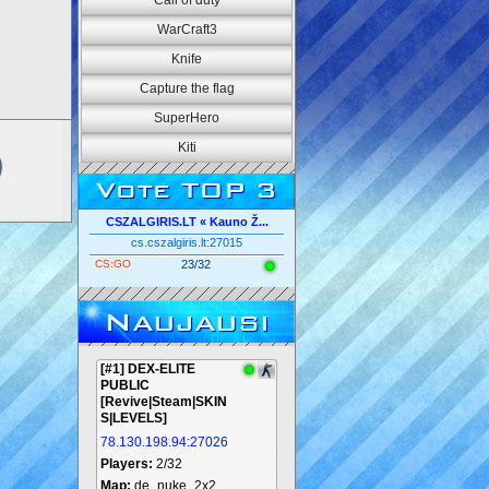
Call of duty
WarCraft3
Knife
Capture the flag
SuperHero
Kiti
Vote TOP 3
CSZALGIRIS.LT « Kauno Ž...
cs.cszalgiris.lt:27015
CS:GO
23/32
Naujausi