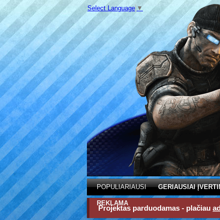
Select Language
▼
POPULIARIAUSI
GERIAUSIAI ĮVERTI
REKLAMA
Projektas parduodamas - plačiau
a