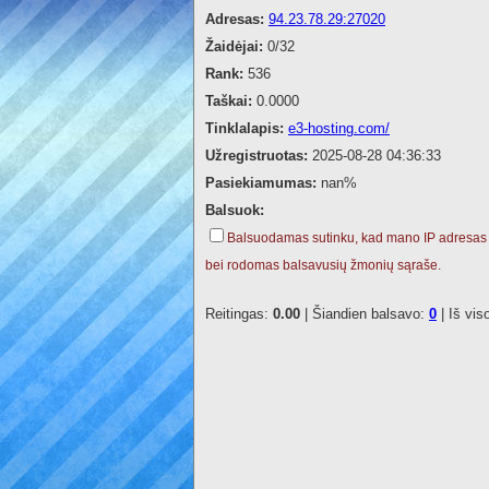
Adresas:
94.23.78.29:27020
Žaidėjai:
0/32
Rank:
536
Taškai:
0.0000
Tinklalapis:
e3-hosting.com/
Užregistruotas:
2025-08-28 04:36:33
Pasiekiamumas:
nan%
Balsuok:
Balsuodamas sutinku, kad mano IP adresas
bei rodomas balsavusių žmonių sąraše.
Reitingas:
0.00
| Šiandien balsavo:
0
| Iš vis