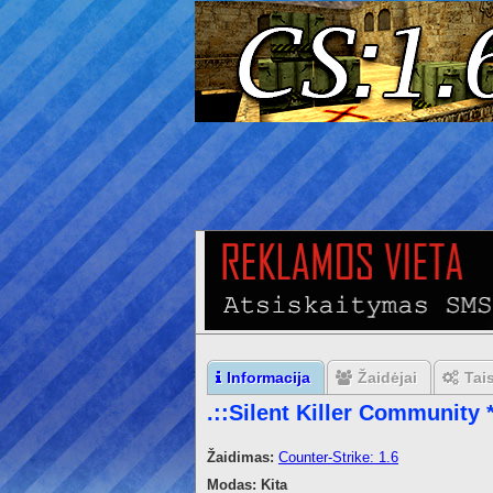
Informacija
Žaidėjai
Tai
.::Silent Killer Communit
Žaidimas:
Counter-Strike: 1.6
Modas:
Kita