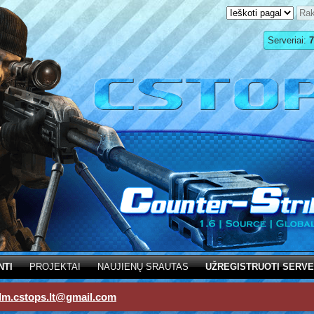
Serveriai:
7
NTI
PROJEKTAI
NAUJIENŲ SRAUTAS
UŽREGISTRUOTI SERVE
dm.cstops.lt@gmail.com