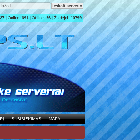
27
| Online:
691
| Offline:
36
| Žaidėjai:
10799
RĮ
SUSISIEKIMAS
MAPAI