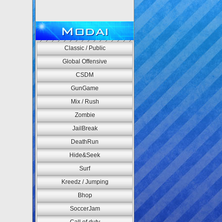
Modai
Classic / Public
Global Offensive
CSDM
GunGame
Mix / Rush
Zombie
JailBreak
DeathRun
Hide&Seek
Surf
Kreedz / Jumping
Bhop
SoccerJam