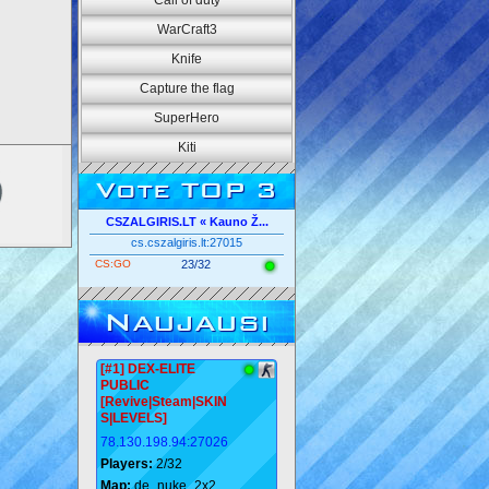
Call of duty
WarCraft3
Knife
Capture the flag
SuperHero
Kiti
Vote TOP 3
CSZALGIRIS.LT « Kauno Ž...
cs.cszalgiris.lt:27015
CS:GO
23/32
Naujausi