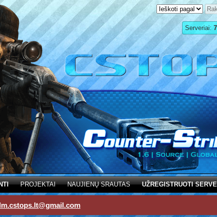
Serveriai:
7
NTI
PROJEKTAI
NAUJIENŲ SRAUTAS
UŽREGISTRUOTI SERVE
dm.cstops.lt@gmail.com