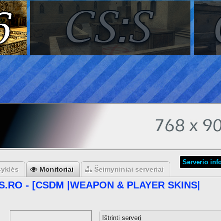
Serverio inf
syklės
Monitoriai
Šeimyniniai serveriai
.RO - [CSDM |WEAPON & PLAYER SKINS|
Ištrinti serverį