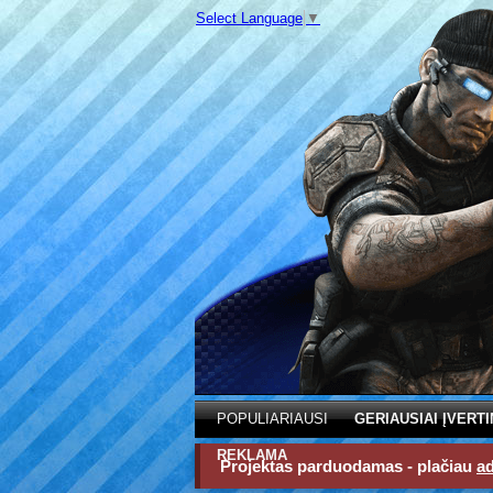
Select Language
▼
POPULIARIAUSI
GERIAUSIAI ĮVERTI
REKLAMA
Projektas parduodamas - plačiau
a