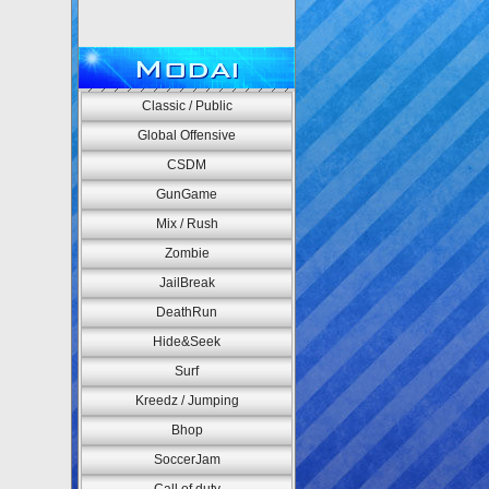
Modai
Classic / Public
Global Offensive
CSDM
GunGame
Mix / Rush
Zombie
JailBreak
DeathRun
Hide&Seek
Surf
Kreedz / Jumping
Bhop
SoccerJam