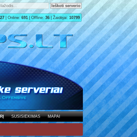
27
| Online:
691
| Offline:
36
| Žaidėjai:
10799
RĮ
SUSISIEKIMAS
MAPAI