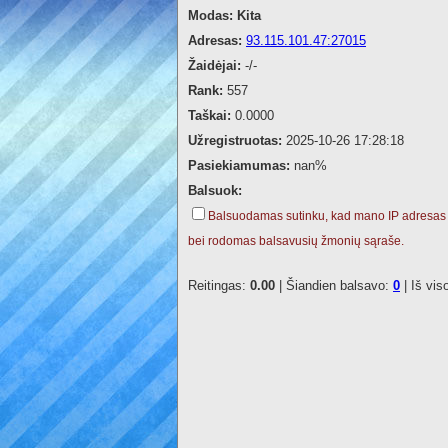
Modas:
Kita
Adresas:
93.115.101.47:27015
Žaidėjai:
-/-
Rank:
557
Taškai:
0.0000
Užregistruotas:
2025-10-26 17:28:18
Pasiekiamumas:
nan%
Balsuok:
Balsuodamas sutinku, kad mano IP adresas
bei rodomas balsavusių žmonių sąraše.
Reitingas:
0.00
| Šiandien balsavo:
0
| Iš vis