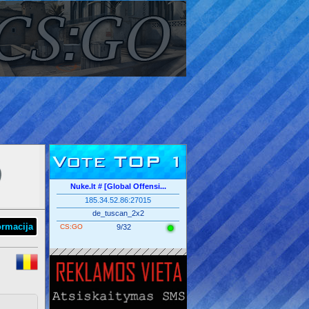
Vote TOP 1
Nuke.lt # [Global Offensi...
185.34.52.86:27015
de_tuscan_2x2
ormacija
CS:GO
9/32