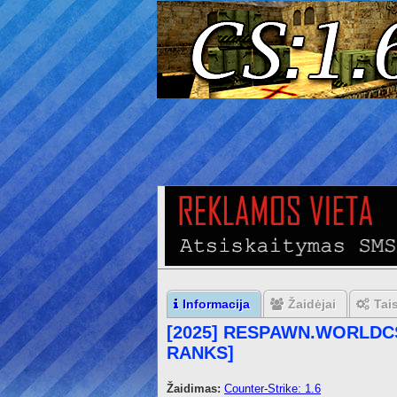
Informacija
Žaidėjai
Tai
[2025] RESPAWN.WORLDCS
RANKS]
Žaidimas:
Counter-Strike: 1.6