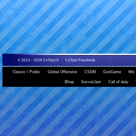
© 2013 – 2026
CsTops.lt
CsTops Facebook
Classic / Public
Global Offensive
CSDM
GunGame
Mix 
Bhop
SoccerJam
Call of duty