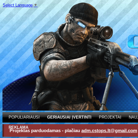
Select Language
▼
POPULIARIAUSI
GERIAUSIAI ĮVERTINTI
PROJEKTAI
NAU
REKLAMA
Projektas parduodamas - plačiau
adm.cstops.lt@gmail.com