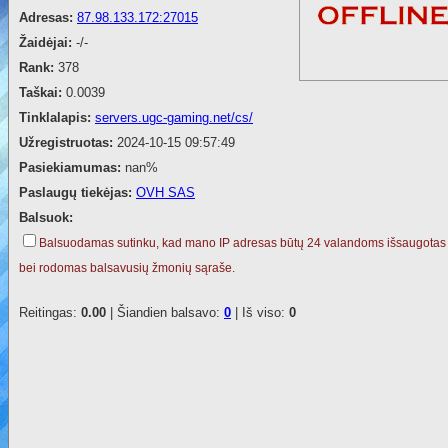
Adresas:
87.98.133.172:27015
Žaidėjai:
-/-
Rank:
378
Taškai:
0.0039
Tinklalapis:
servers.ugc-gaming.net/cs/
Užregistruotas:
2024-10-15 09:57:49
Pasiekiamumas:
nan%
Paslaugų tiekėjas:
OVH SAS
Balsuok:
Balsuodamas sutinku, kad mano IP adresas būtų 24 valandoms išsaugotas
bei rodomas balsavusių žmonių sąraše.
Reitingas:
0.00
| Šiandien balsavo:
0
| Iš viso:
0