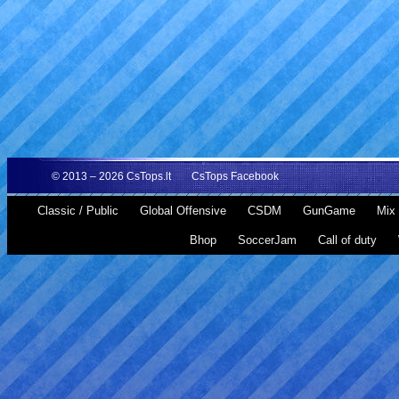
© 2013 – 2026
CsTops.lt
CsTops Facebook
Classic / Public
Global Offensive
CSDM
GunGame
Mix 
Bhop
SoccerJam
Call of duty