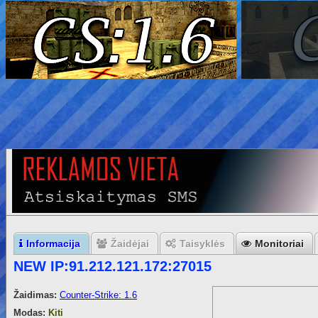
Informacija
Žaidėjai
Taisyklės
Monitoriai
NEW IP:91.212.121.172:27015
Žaidimas:
Counter-Strike: 1.6
Modas:
Kiti