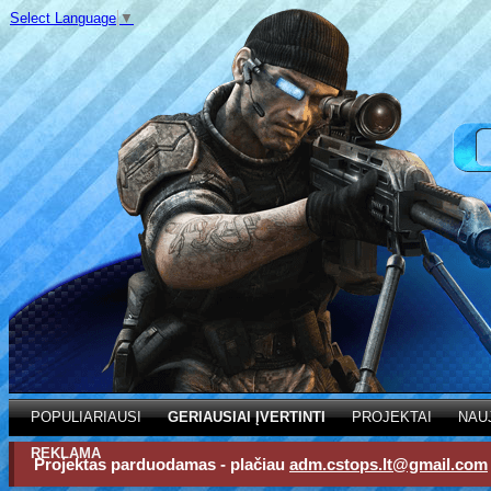
Select Language
▼
POPULIARIAUSI
GERIAUSIAI ĮVERTINTI
PROJEKTAI
NAU
REKLAMA
Projektas parduodamas - plačiau
adm.cstops.lt@gmail.com