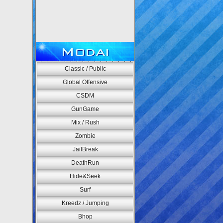
Modai
Classic / Public
Global Offensive
CSDM
GunGame
Mix / Rush
Zombie
JailBreak
DeathRun
Hide&Seek
Surf
Kreedz / Jumping
Bhop