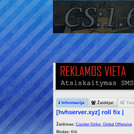
Informacija
Žaidėjai
Tai
[hvhserver.xyz] roll fix |
Žaidimas:
Counter-Strike: Global Offensive
Modas:
Kiti