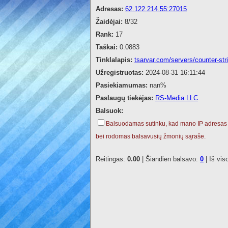
Adresas:
62.122.214.55:27015
Žaidėjai:
8/32
Rank:
17
Taškai:
0.0883
Tinklalapis:
tsarvar.com/servers/counter-st
Užregistruotas:
2024-08-31 16:11:44
Pasiekiamumas:
nan%
Paslaugų tiekėjas:
RS-Media LLC
Balsuok:
Balsuodamas sutinku, kad mano IP adresas
bei rodomas balsavusių žmonių sąraše.
Reitingas:
0.00
| Šiandien balsavo:
0
| Iš vis