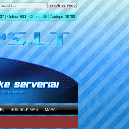
27
| Online:
691
| Offline:
36
| Žaidėjai:
10799
RĮ
SUSISIEKIMAS
MAPAI