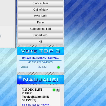
SoccerJam
Call of duty
WarCraft3
Knife
Capture the flag
SuperHero
Kiti
Vote TOP 3
[9][128 TIC] M9SNOI SERVE...
45.153.229.34:48003
Classic
255/255
Naujausi