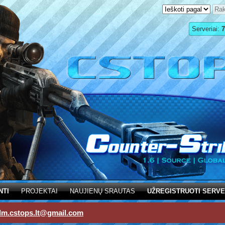
Serveriai:
7
NTI
PROJEKTAI
NAUJIENŲ SRAUTAS
UŽREGISTRUOTI SERVE
dm.cstops.lt@gmail.com