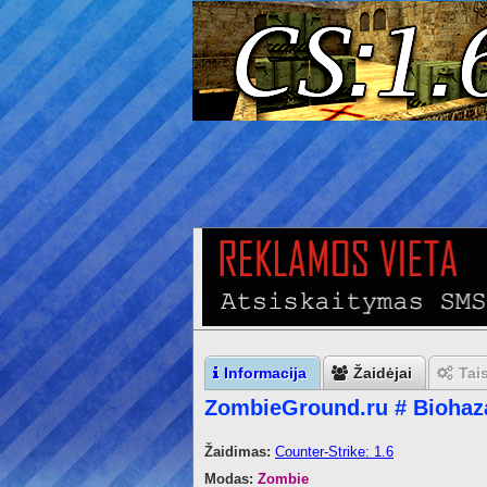
Informacija
Žaidėjai
Tai
ZombieGround.ru # Biohaz
Žaidimas:
Counter-Strike: 1.6
Modas:
Zombie