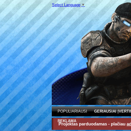
Select Language
▼
POPULIARIAUSI
GERIAUSIAI ĮVERTI
REKLAMA
Projektas parduodamas - plačiau
a