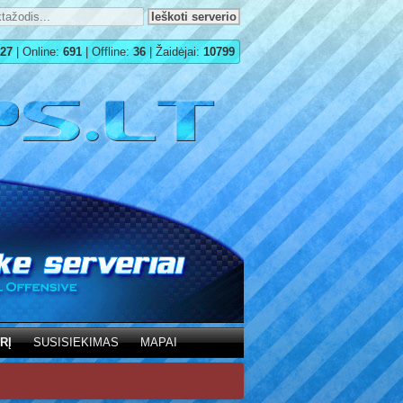
27
| Online:
691
| Offline:
36
| Žaidėjai:
10799
RĮ
SUSISIEKIMAS
MAPAI