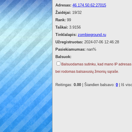
Adresas:
46.174.50.62:27015
Žaidėjai:
19/32
Rank:
99
Taškai:
3.9156
Tinklalapis:
zombieground.ru
Užregistruotas:
2024-07-06 12:46:28
Pasiekiamumas:
nan%
Balsuok:
Balsuodamas sutinku, kad mano IP adresas
bei rodomas balsavusių žmonių sąraše.
Reitingas:
0.00
| Šiandien balsavo:
0
| Iš vis