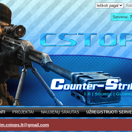
Serveriai:
7
NTI
PROJEKTAI
NAUJIENŲ SRAUTAS
UŽREGISTRUOTI SERVE
dm.cstops.lt@gmail.com