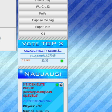
Call of duty
WarCraft3
Knife
Capture the flag
SuperHero
Kiti
Vote TOP 3
CSZALGIRIS.LT « Kauno Ž...
cs.cszalgiris.lt:27015
CS:GO
23/32
Naujausi