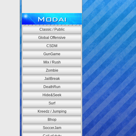
Modai
Classic / Public
Global Offensive
CSDM
GunGame
Mix / Rush
Zombie
JailBreak
DeathRun
Hide&Seek
Surf
Kreedz / Jumping
Bhop
SoccerJam