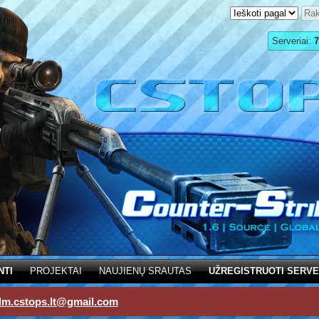
Serveriai:
7
NTI
PROJEKTAI
NAUJIENŲ SRAUTAS
UŽREGISTRUOTI SERVE
dm.cstops.lt@gmail.com