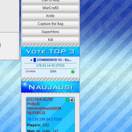
Call of duty
WarCraft3
Knife
Capture the flag
SuperHero
Kiti
Vote TOP 3
◄ █ ZOMBIEMOD V1 - Eu...
178.63.14.42:27015
Zombie
5/64
Naujausi