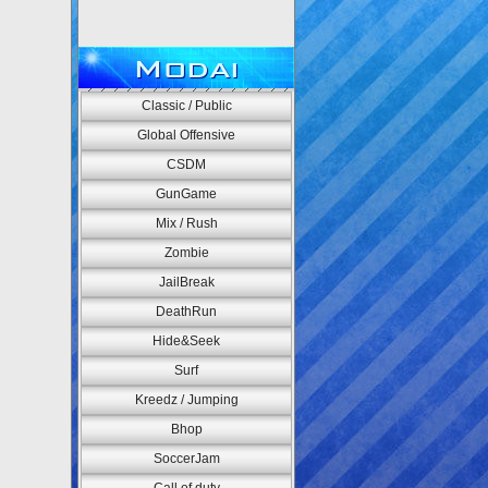
Modai
Classic / Public
Global Offensive
CSDM
GunGame
Mix / Rush
Zombie
JailBreak
DeathRun
Hide&Seek
Surf
Kreedz / Jumping
Bhop
SoccerJam