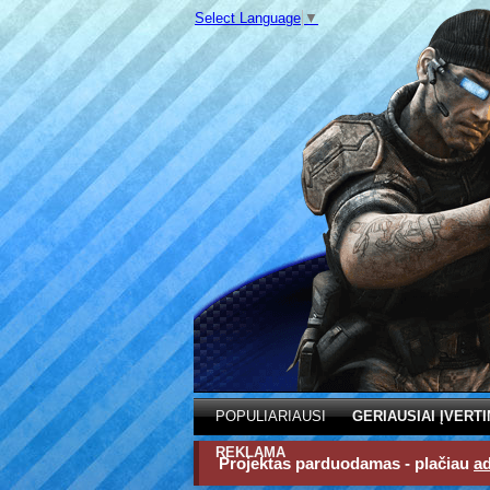
Select Language
▼
POPULIARIAUSI
GERIAUSIAI ĮVERTI
REKLAMA
Projektas parduodamas - plačiau
a