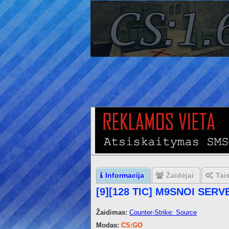
Informacija
Žaidėjai
Tai
[9][128 TIC] M9SNOI SERVE
Žaidimas:
Counter-Strike: Source
Modas:
CS:GO