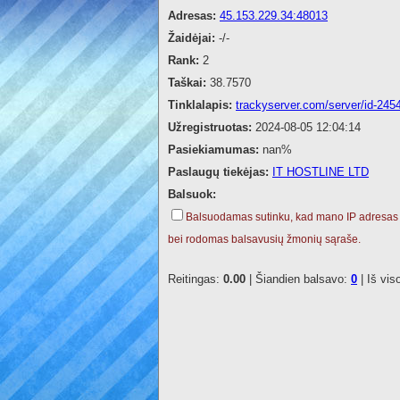
Adresas:
45.153.229.34:48013
Žaidėjai:
-/-
Rank:
2
Taškai:
38.7570
Tinklalapis:
trackyserver.com/server/id-245
Užregistruotas:
2024-08-05 12:04:14
Pasiekiamumas:
nan%
Paslaugų tiekėjas:
IT HOSTLINE LTD
Balsuok:
Balsuodamas sutinku, kad mano IP adresas
bei rodomas balsavusių žmonių sąraše.
Reitingas:
0.00
| Šiandien balsavo:
0
| Iš vis