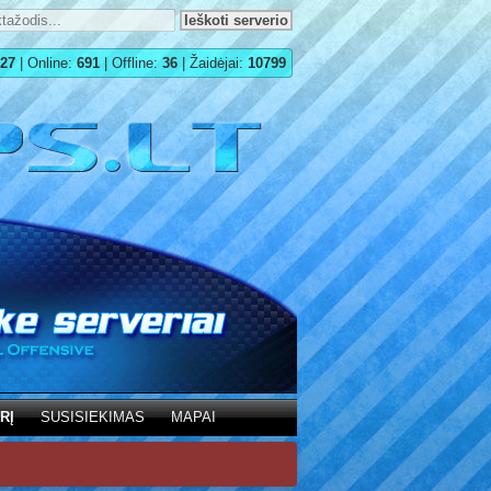
27
| Online:
691
| Offline:
36
| Žaidėjai:
10799
RĮ
SUSISIEKIMAS
MAPAI