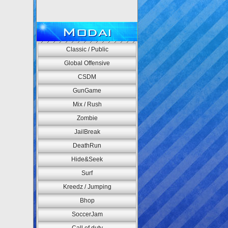
Modai
Classic / Public
Global Offensive
CSDM
GunGame
Mix / Rush
Zombie
JailBreak
DeathRun
Hide&Seek
Surf
Kreedz / Jumping
Bhop
SoccerJam