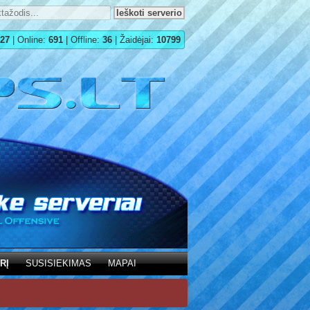
27
| Online:
691
| Offline:
36
| Žaidėjai:
10799
RĮ
SUSISIEKIMAS
MAPAI