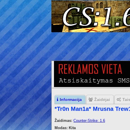
Informacija
Žaidėjai
Tai
*Tr0n Man1a* Mrusna Trew
Žaidimas:
Counter-Strike: 1.6
Modas:
Kita