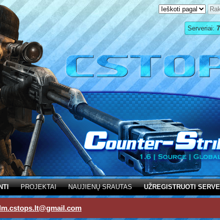
Serveriai:
7
NTI
PROJEKTAI
NAUJIENŲ SRAUTAS
UŽREGISTRUOTI SERVE
dm.cstops.lt@gmail.com