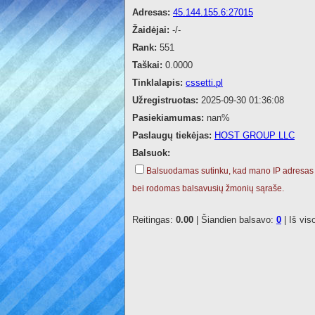
Adresas:
45.144.155.6:27015
Žaidėjai:
-/-
Rank:
551
Taškai:
0.0000
Tinklalapis:
cssetti.pl
Užregistruotas:
2025-09-30 01:36:08
Pasiekiamumas:
nan%
Paslaugų tiekėjas:
HOST GROUP LLC
Balsuok:
Balsuodamas sutinku, kad mano IP adresas
bei rodomas balsavusių žmonių sąraše.
Reitingas:
0.00
| Šiandien balsavo:
0
| Iš vis