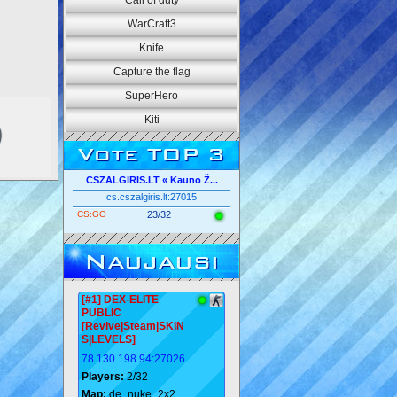
Call of duty
WarCraft3
Knife
Capture the flag
SuperHero
Kiti
Vote TOP 3
CSZALGIRIS.LT « Kauno Ž...
cs.cszalgiris.lt:27015
CS:GO
23/32
Naujausi