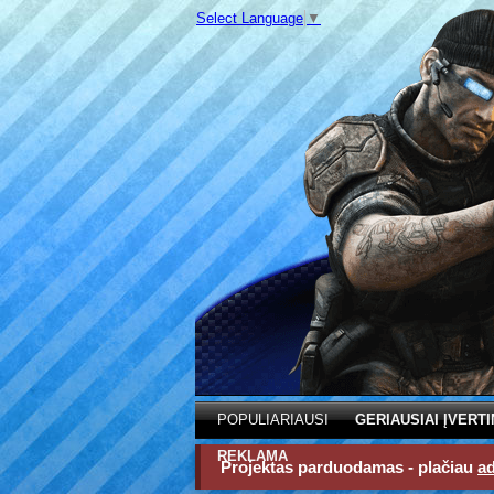
Select Language
▼
POPULIARIAUSI
GERIAUSIAI ĮVERTI
REKLAMA
Projektas parduodamas - plačiau
a