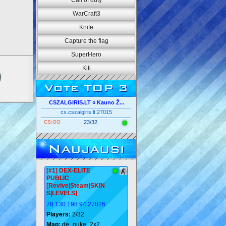
Call of duty
WarCraft3
Knife
Capture the flag
SuperHero
Kiti
Vote TOP 3
CSZALGIRIS.LT « Kauno Ž...
cs.cszalgiris.lt:27015
CS:GO
23/32
Naujausi