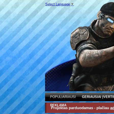
Select Language
▼
POPULIARIAUSI
GERIAUSIAI ĮVERTI
REKLAMA
Projektas parduodamas - plačiau
a