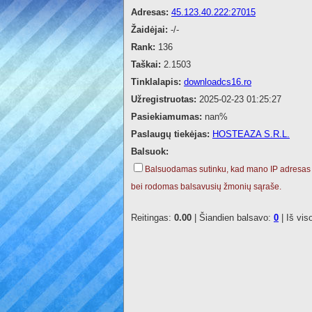
Adresas:
45.123.40.222:27015
Žaidėjai:
-/-
Rank:
136
Taškai:
2.1503
Tinklalapis:
downloadcs16.ro
Užregistruotas:
2025-02-23 01:25:27
Pasiekiamumas:
nan%
Paslaugų tiekėjas:
HOSTEAZA S.R.L.
Balsuok:
Balsuodamas sutinku, kad mano IP adresas
bei rodomas balsavusių žmonių sąraše.
Reitingas:
0.00
| Šiandien balsavo:
0
| Iš vis