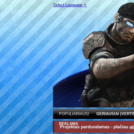
Select Language
▼
POPULIARIAUSI
GERIAUSIAI ĮVERTI
REKLAMA
Projektas parduodamas - plačiau
a