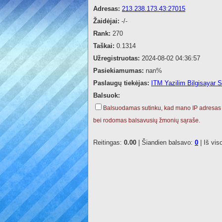
Adresas:
213.238.173.43:27015
Žaidėjai:
-/-
Rank:
270
Taškai:
0.1314
Užregistruotas:
2024-08-02 04:36:57
Pasiekiamumas:
nan%
Paslaugų tiekėjas:
ITM Yazilim Bilgisayar Si
Balsuok:
Balsuodamas sutinku, kad mano IP adresas
bei rodomas balsavusių žmonių sąraše.
Reitingas:
0.00
| Šiandien balsavo:
0
| Iš vis