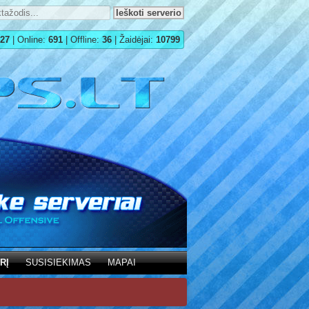
27
| Online:
691
| Offline:
36
| Žaidėjai:
10799
RĮ
SUSISIEKIMAS
MAPAI