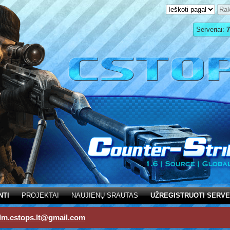
Serveriai:
7
NTI
PROJEKTAI
NAUJIENŲ SRAUTAS
UŽREGISTRUOTI SERVE
dm.cstops.lt@gmail.com