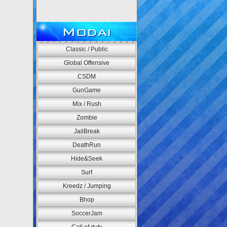
Modai
Classic / Public
Global Offensive
CSDM
GunGame
Mix / Rush
Zombie
JailBreak
DeathRun
Hide&Seek
Surf
Kreedz / Jumping
Bhop
SoccerJam