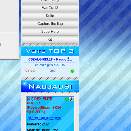
Call of duty
WarCraft3
Knife
Capture the flag
SuperHero
Kiti
Vote TOP 3
CSZALGIRIS.LT « Kauno Ž...
cs.cszalgiris.lt:27015
CS:GO
23/32
Naujausi