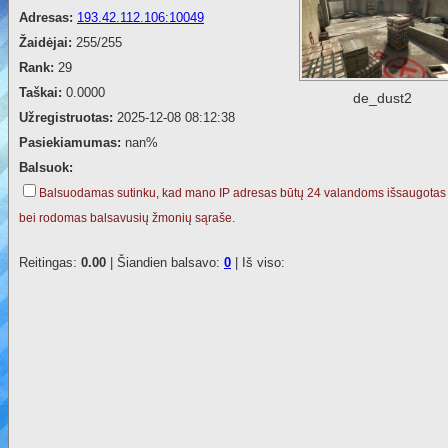
Adresas:
193.42.112.106:10049
Žaidėjai:
255/255
Rank:
29
Taškai:
0.0000
de_dust2
Užregistruotas:
2025-12-08 08:12:38
Pasiekiamumas:
nan%
Balsuok:
Balsuodamas sutinku, kad mano IP adresas būtų 24 valandoms išsaugotas
bei rodomas balsavusių žmonių sąraše.
Reitingas:
0.00
| Šiandien balsavo:
0
| Iš viso: