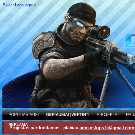
Select Language
▼
POPULIARIAUSI
GERIAUSIAI ĮVERTINTI
PROJEKTAI
NAU
REKLAMA
Projektas parduodamas - plačiau
adm.cstops.lt@gmail.com