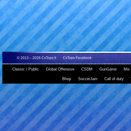
© 2013 – 2026
CsTops.lt
CsTops Facebook
Classic / Public
Global Offensive
CSDM
GunGame
Mix 
Bhop
SoccerJam
Call of duty