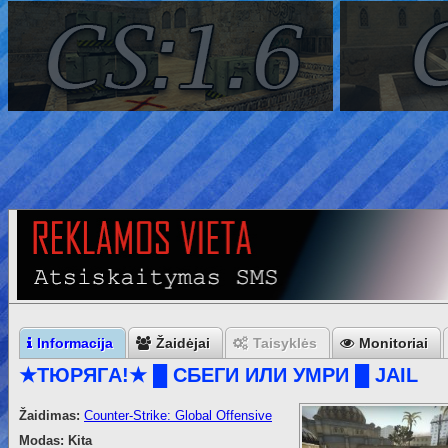
Informacija
Žaidėjai
Taisyklės
Monitoriai
★TЮPЯГA!★ █ CБEГИ ИЛИ УMPИ █ JAIL
Žaidimas:
Counter-Strike: Global Offensive
Modas:
Kita