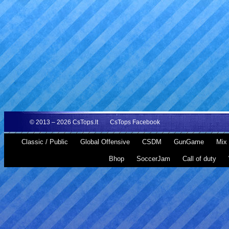
© 2013 – 2026
CsTops.lt
CsTops Facebook
Classic / Public
Global Offensive
CSDM
GunGame
Mix 
Bhop
SoccerJam
Call of duty