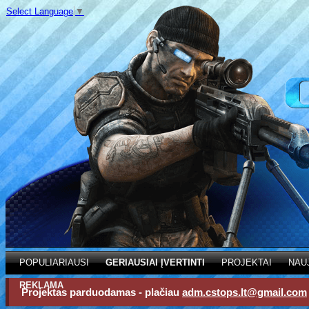
Select Language
▼
POPULIARIAUSI
GERIAUSIAI ĮVERTINTI
PROJEKTAI
NAU
REKLAMA
Projektas parduodamas - plačiau
adm.cstops.lt@gmail.com