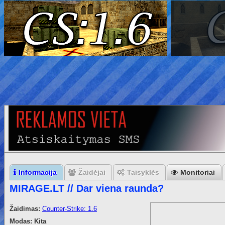
Informacija
Žaidėjai
Taisyklės
Monitoriai
MIRAGE.LT // Dar viena raunda?
Žaidimas:
Counter-Strike: 1.6
Modas:
Kita