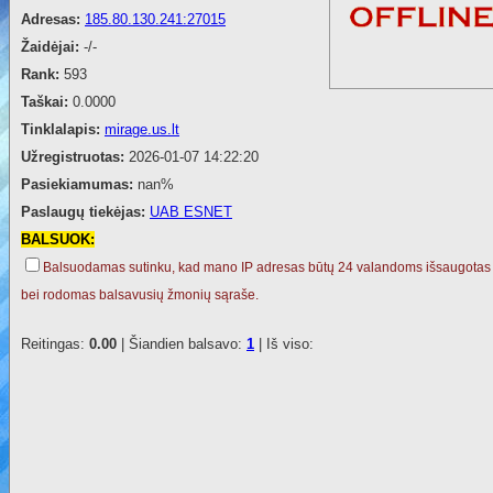
Adresas:
185.80.130.241:27015
Žaidėjai:
-/-
Rank:
593
Taškai:
0.0000
Tinklalapis:
mirage.us.lt
Užregistruotas:
2026-01-07 14:22:20
Pasiekiamumas:
nan%
Paslaugų tiekėjas:
UAB ESNET
BALSUOK:
Balsuodamas sutinku, kad mano IP adresas būtų 24 valandoms išsaugotas
bei rodomas balsavusių žmonių sąraše.
Reitingas:
0.00
| Šiandien balsavo:
1
| Iš viso: