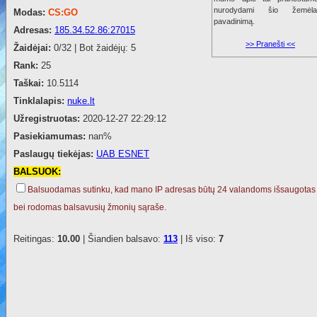
nurodydami šio žemėla
Modas:
CS:GO
pavadinimą.
Adresas:
185.34.52.86:27015
>> Pranešti <<
Žaidėjai:
0/32 | Bot žaidėjų: 5
Rank:
25
Taškai:
10.5114
Tinklalapis:
nuke.lt
Užregistruotas:
2020-12-27 22:29:12
Pasiekiamumas:
nan%
Paslaugų tiekėjas:
UAB ESNET
BALSUOK:
Balsuodamas sutinku, kad mano IP adresas būtų 24 valandoms išsaugotas
bei rodomas balsavusių žmonių sąraše.
Reitingas:
10.00
| Šiandien balsavo:
113
| Iš viso:
7