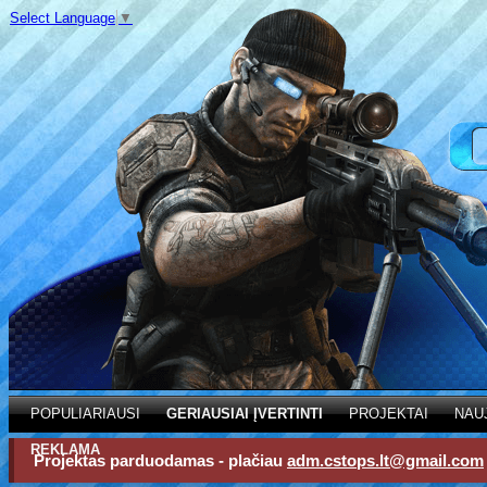
Select Language
▼
POPULIARIAUSI
GERIAUSIAI ĮVERTINTI
PROJEKTAI
NAU
REKLAMA
Projektas parduodamas - plačiau
adm.cstops.lt@gmail.com