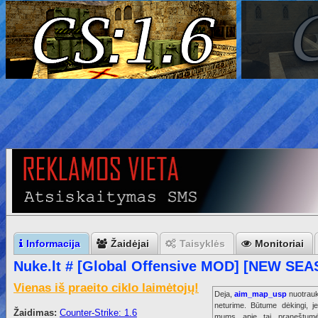
Informacija
Žaidėjai
Taisyklės
Monitoriai
Nuke.lt # [Global Offensive MOD] [NEW SE
Vienas iš praeito ciklo laimėtojų!
Deja,
aim_map_usp
nuotrau
neturime. Būtume dėkingi, je
Žaidimas:
Counter-Strike: 1.6
mums apie tai praneštumė