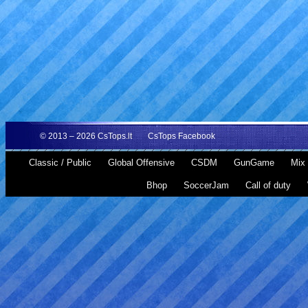
© 2013 – 2026
CsTops.lt
CsTops Facebook
Classic / Public
Global Offensive
CSDM
GunGame
Mix 
Bhop
SoccerJam
Call of duty