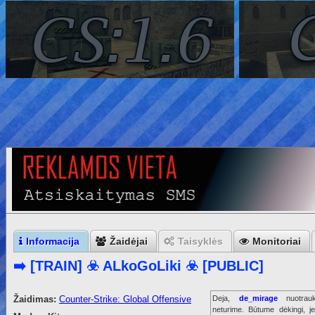
Informacija
Žaidėjai
Taisyklės
Monitoriai
➡️ [TRAIN] ☣️ ALkoGoLiki ☣️ [PUBLIC]
Žaidimas:
Counter-Strike: Global Offensive
Deja,
de_mirage
nuotrau
neturime. Būtume dėkingi, je