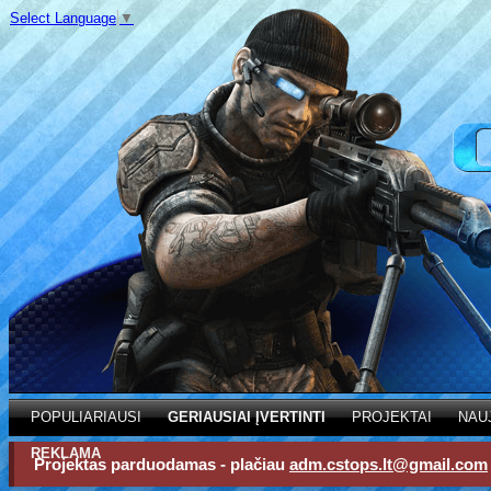
Select Language
▼
POPULIARIAUSI
GERIAUSIAI ĮVERTINTI
PROJEKTAI
NAU
REKLAMA
Projektas parduodamas - plačiau
adm.cstops.lt@gmail.com