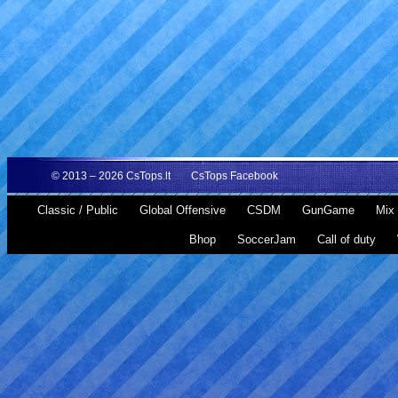
© 2013 – 2026
CsTops.lt
CsTops Facebook
Classic / Public
Global Offensive
CSDM
GunGame
Mix 
Bhop
SoccerJam
Call of duty