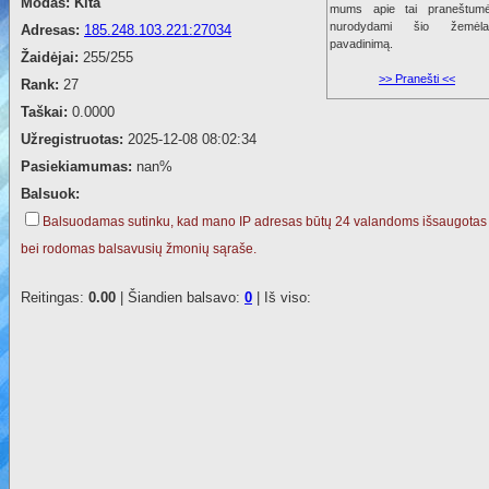
Modas:
Kita
mums apie tai praneštumė
nurodydami šio žemėla
Adresas:
185.248.103.221:27034
pavadinimą.
Žaidėjai:
255/255
>> Pranešti <<
Rank:
27
Taškai:
0.0000
Užregistruotas:
2025-12-08 08:02:34
Pasiekiamumas:
nan%
Balsuok:
Balsuodamas sutinku, kad mano IP adresas būtų 24 valandoms išsaugotas
bei rodomas balsavusių žmonių sąraše.
Reitingas:
0.00
| Šiandien balsavo:
0
| Iš viso: