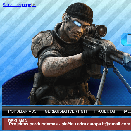
Select Language
▼
POPULIARIAUSI
GERIAUSIAI ĮVERTINTI
PROJEKTAI
NAU
REKLAMA
Projektas parduodamas - plačiau
adm.cstops.lt@gmail.com