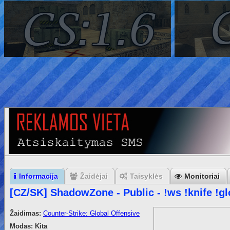
Informacija
Žaidėjai
Taisyklės
Monitoriai
[CZ/SK] ShadowZone - Public - !ws !knife !gl
Žaidimas:
Counter-Strike: Global Offensive
Modas:
Kita