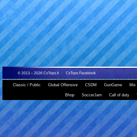
© 2013 – 2026
CsTops.lt
CsTops Facebook
Classic / Public
Global Offensive
CSDM
GunGame
Mix 
Bhop
SoccerJam
Call of duty