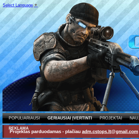
Select Language
▼
POPULIARIAUSI
GERIAUSIAI ĮVERTINTI
PROJEKTAI
NAU
REKLAMA
Projektas parduodamas - plačiau
adm.cstops.lt@gmail.com