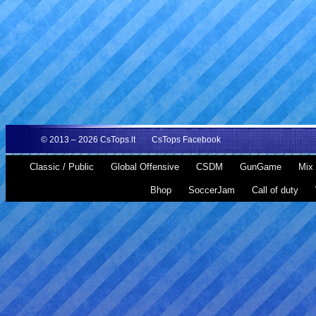
© 2013 – 2026
CsTops.lt
CsTops Facebook
Classic / Public
Global Offensive
CSDM
GunGame
Mix 
Bhop
SoccerJam
Call of duty