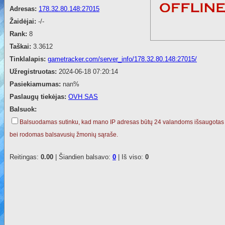
Adresas:
178.32.80.148:27015
Žaidėjai:
-/-
Rank:
8
Taškai:
3.3612
Tinklalapis:
gametracker.com/server_info/178.32.80.148:27015/
Užregistruotas:
2024-06-18 07:20:14
Pasiekiamumas:
nan%
Paslaugų tiekėjas:
OVH SAS
Balsuok:
Balsuodamas sutinku, kad mano IP adresas būtų 24 valandoms išsaugotas
bei rodomas balsavusių žmonių sąraše.
Reitingas:
0.00
| Šiandien balsavo:
0
| Iš viso:
0