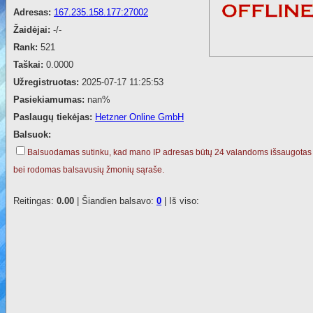
Adresas:
167.235.158.177:27002
Žaidėjai:
-/-
Rank:
521
Taškai:
0.0000
Užregistruotas:
2025-07-17 11:25:53
Pasiekiamumas:
nan%
Paslaugų tiekėjas:
Hetzner Online GmbH
Balsuok:
Balsuodamas sutinku, kad mano IP adresas būtų 24 valandoms išsaugotas
bei rodomas balsavusių žmonių sąraše.
Reitingas:
0.00
| Šiandien balsavo:
0
| Iš viso: