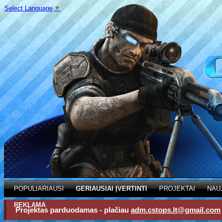
Select Language
▼
POPULIARIAUSI
GERIAUSIAI ĮVERTINTI
PROJEKTAI
NAU
REKLAMA
Projektas parduodamas - plačiau
adm.cstops.lt@gmail.com