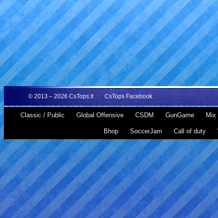
© 2013 – 2026
CsTops.lt
CsTops Facebook
Classic / Public
Global Offensive
CSDM
GunGame
Mix 
Bhop
SoccerJam
Call of duty