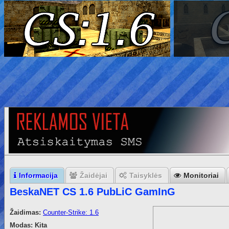
Informacija
Žaidėjai
Taisyklės
Monitoriai
BeskaNET CS 1.6 PubLiC GamInG
Žaidimas:
Counter-Strike: 1.6
Modas:
Kita