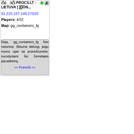
凸(-_-)凸 PROCS.LT -
LIETUVA [ |͇̿G͇̿U̿N...
91.225.107.149:27020
Players:
4/32
Map:
gg_containers_fg
Deja, gg_containers_fg foto
neturime. Būtume dėkingi, jeigu
mums apie tai praneštumėte,
nurodydami šio žemėlapio
pavadinimą.
>> Pranešti <<