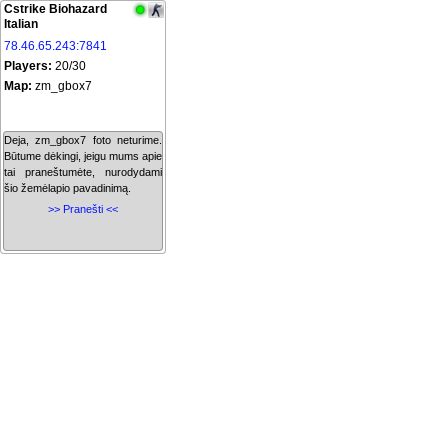
Cstrike Biohazard
Italian
78.46.65.243:7841
Players:
20/30
Map:
zm_gbox7
Deja, zm_gbox7 foto neturime.
Būtume dėkingi, jeigu mums apie
tai praneštumėte, nurodydami
šio žemėlapio pavadinimą.
>> Pranešti <<