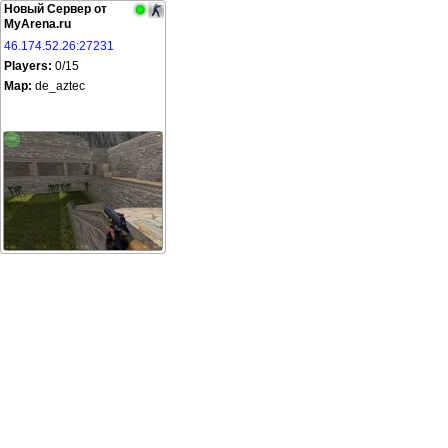
Новый Сервер от
MyArena.ru
46.174.52.26:27231
Players:
0/15
Map:
de_aztec