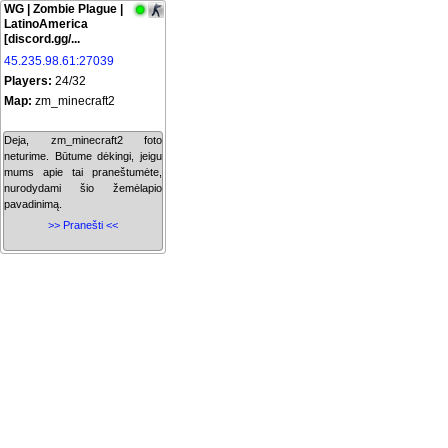
WG | Zombie Plague |
LatinoAmerica
[discord.gg/...
45.235.98.61:27039
Players:
24/32
Map:
zm_minecraft2
Deja, zm_minecraft2 foto
neturime. Būtume dėkingi, jeigu
mums apie tai praneštumėte,
nurodydami šio žemėlapio
pavadinimą.
>> Pranešti <<