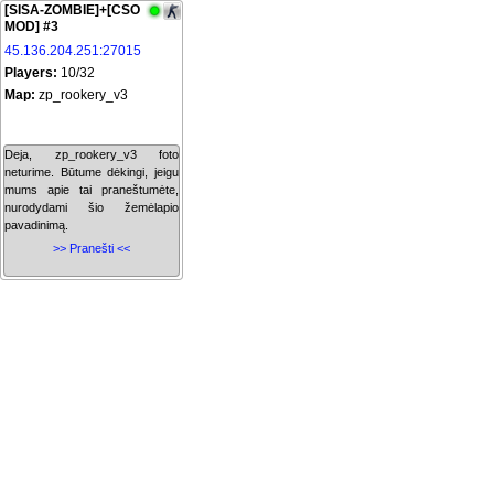
[SISA-ZOMBIE]+[CSO
MOD] #3
45.136.204.251:27015
Players:
10/32
Map:
zp_rookery_v3
Deja, zp_rookery_v3 foto
neturime. Būtume dėkingi, jeigu
mums apie tai praneštumėte,
nurodydami šio žemėlapio
pavadinimą.
>> Pranešti <<