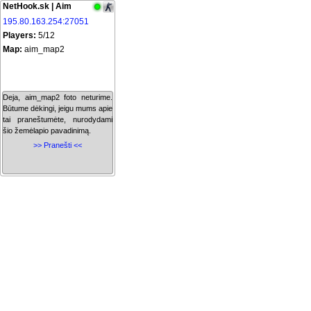
NetHook.sk | Aim
195.80.163.254:27051
Players:
5/12
Map:
aim_map2
Deja, aim_map2 foto neturime.
Būtume dėkingi, jeigu mums apie
tai praneštumėte, nurodydami
šio žemėlapio pavadinimą.
>> Pranešti <<