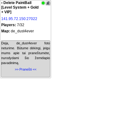
• Delete PaintBall
[Level System + Gold
+ VIP]
141.95.72.150:27022
Players:
7/32
Map:
de_dust4ever
Deja, de_dust4ever foto
neturime. Būtume dėkingi, jeigu
mums apie tai praneštumėte,
nurodydami šio žemėlapio
pavadinimą.
>> Pranešti <<