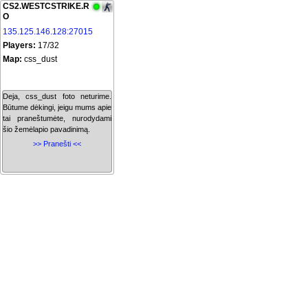
CS2.WESTCSTRIKE.R
O
135.125.146.128:27015
Players:
17/32
Map:
css_dust
Deja, css_dust foto neturime.
Būtume dėkingi, jeigu mums apie
tai praneštumėte, nurodydami
šio žemėlapio pavadinimą.
>> Pranešti <<