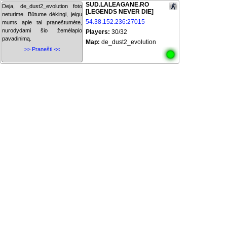
SUD.LALEAGANE.RO
Deja, de_dust2_evolution foto
[LEGENDS NEVER DIE]
neturime. Būtume dėkingi, jeigu
54.38.152.236:27015
mums apie tai praneštumėte,
nurodydami šio žemėlapio
Players:
30/32
pavadinimą.
Map:
de_dust2_evolution
>> Pranešti <<