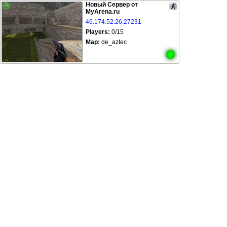
Новый Сервер от
MyArena.ru
46.174.52.26:27231
Players:
0/15
Map:
de_aztec