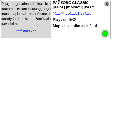
РАЙКОВО CLASSIC
Deja, cs_deathmatch-final foto
[skins] [molotov] [healt...
neturime. Būtume dėkingi, jeigu
45.144.155.101:27026
mums apie tai praneštumėte,
nurodydami šio žemėlapio
Players:
6/32
pavadinimą.
Map:
cs_deathmatch-final
>> Pranešti <<