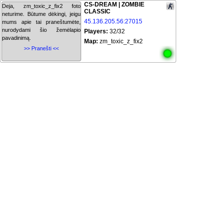
CS-DREAM | ZOMBIE
Deja, zm_toxic_z_fix2 foto
CLASSIC
neturime. Būtume dėkingi, jeigu
45.136.205.56:27015
mums apie tai praneštumėte,
nurodydami šio žemėlapio
Players:
32/32
pavadinimą.
Map:
zm_toxic_z_fix2
>> Pranešti <<