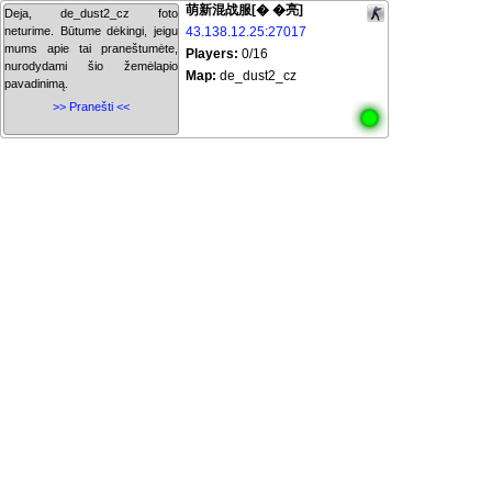
萌新混战服[� �亮]
Deja, de_dust2_cz foto
neturime. Būtume dėkingi, jeigu
43.138.12.25:27017
mums apie tai praneštumėte,
Players:
0/16
nurodydami šio žemėlapio
Map:
de_dust2_cz
pavadinimą.
>> Pranešti <<