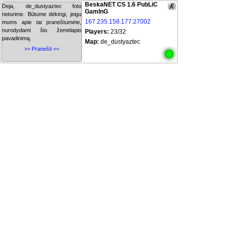
BeskaNET CS 1.6 PubLiC
Deja, de_dustyaztec foto
GamInG
neturime. Būtume dėkingi, jeigu
167.235.158.177:27002
mums apie tai praneštumėte,
nurodydami šio žemėlapio
Players:
23/32
pavadinimą.
Map:
de_dustyaztec
>> Pranešti <<